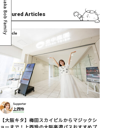
Osaka Bob Family
Featured Articles
Article
Supporter
上西怜
【大阪キタ】梅田スカイビルからマジックシ
ョーまで！上西玲の大阪楽遊パスおすすめプ