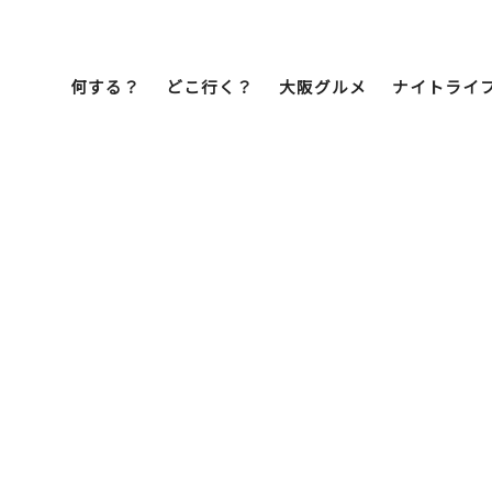
何する？
どこ行く？
大阪グルメ
ナイトライ
Bob Famil
マイプランを作
マイプランをシ
文化・歴史
展望台
ミナミ
こ焼き
居酒屋
ラーメン
（道頓堀・難波・
心斎橋・日本橋）
天王寺・阿倍野・新世界
街歩き
クルーズ
イーツ
カフェ
酒