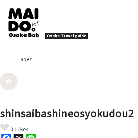
Osaka Travel guide
大阪グルメ
祭
HOME
ナイトライフ
イベント
エンターテイメント
四季・自然
ローカルフード
た
アクティビティ
宿泊
キタ（梅田・北新地）
文化・歴史
大阪人
shinsaibashineosyokudou2
癒やし
その他
アート
春
夏
秋
冬
焼肉
ス
0 Likes
スポーツ