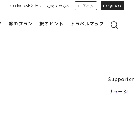
Osaka Bobとは？
初めての方へ
ログイン
Language
フ
旅のプラン
旅のヒント
トラベルマップ
yのおすすめプランを見る
OSAKA 雑学
る
OSAKAN PEOPLE
ェア
“おおきに”トークガイド
Osaka Bob ダウンロード
大阪城
Supporter
和食
MOVIE 大阪の街を歩こう
中之島・本町
リュージ
LINEスタンプ
フリーマガジン
フォトスポット
ユニーク
Bob‘ｓ パートナー