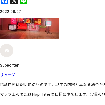
F
X
Li
a
n
大阪城周辺
2022.08.27
c
e
e
b
o
o
堺・泉北
k
Supporter
リュージ
掲載内容は配信時のものです。現在の内容と異なる場合が
マップ上の表記はMap Tilerの仕様に準拠します。実