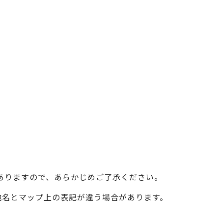
ベイエリア
（USJ・海遊館）
新大阪・十三
天神祭り
建造物
泉南
（KIX・りんくう・岸和田）
その他
ありますので、あらかじめご了承ください。
際の地名とマップ上の表記が違う場合があります。