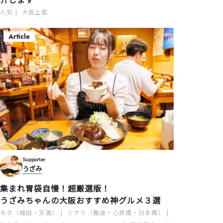
人気
大阪土産
Article
Supporter
うざみ
集まれ胃袋自慢！超厳選版！
うざみちゃんの大阪おすすめ神グルメ３選
キタ（梅田・天満）
ミナミ（難波・心斎橋・日本橋）