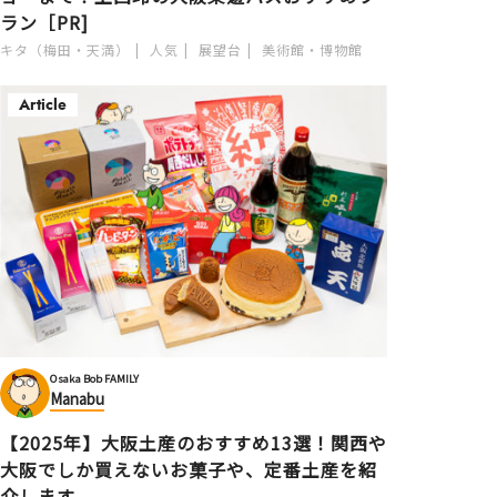
ラン［PR]
キタ（梅田・天満）
人気
展望台
美術館・博物館
Article
Osaka Bob FAMILY
Manabu
【2025年】大阪土産のおすすめ13選！関西や
大阪でしか買えないお菓子や、定番土産を紹
介します