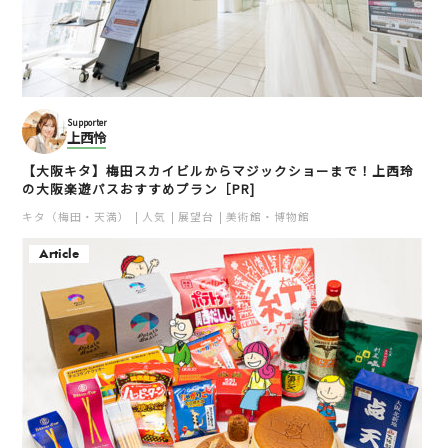
Supporter
上西怜
【大阪キタ】梅田スカイビルからマジックショーまで！上西玲
の大阪楽遊パスおすすめプラン［PR]
キタ（梅田・天満）
人気
展望台
美術館・博物館
Article