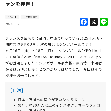
ァンを獲得！
イベント
その他の場所
F
X
2024.11.20
a
c
フランスを皮切りに台湾、香港で行っている2025年大阪・
e
関西万博をPR活動。次の舞台はシンガポールです！
b
８月16日（金）～18日（日）にシンガポールEXPO HALL
にて開催された「NATAS Holiday 2024」にミャクミャク
o
が初登場しました！シンガポール最大級の旅行博、来場者
o
からは万博楽しみ！との声がいっぱいでした。今回はその
k
模様をお伝えします。
［目次］
日本・万博への関心が高いシンガポール
累計、約30万人以上のインスタグラマーのフォロ
ワーに万博をPR