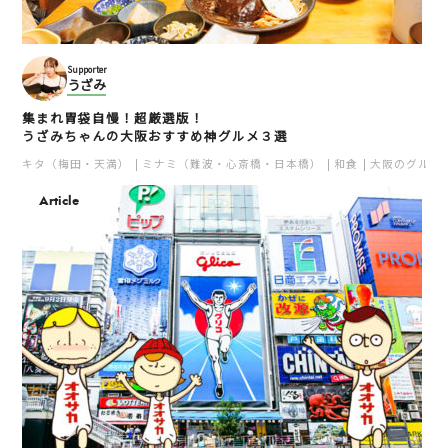
Supporter
うざみ
集まれ胃袋自慢！超厳選版！
うざみちゃんの大阪おすすめ神グルメ３選
キタ（梅田・天満）
ミナミ（難波・心斎橋・日本橋）
和食
大阪のグルメ
Article