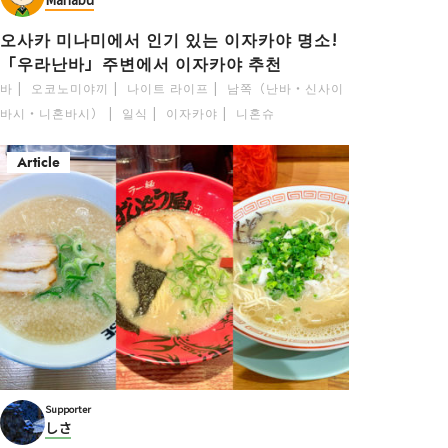
오사카 미나미에서 인기 있는 이자카야 명소!
「우라난바」주변에서 이자카야 추천
바
오코노미야끼
나이트 라이프
남쪽（난바・신사이
바시・니혼바시）
일식
이자카야
니혼슈
Article
Supporter
しさ