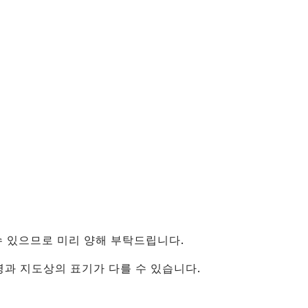
（유니버셜 스튜디오 재팬・
카이유칸）
신오사카・주소
텐진 마쓰리
건축물
센난
（KIX・린쿠타운・키시와
다）
그 외
수 있으므로 미리 양해 부탁드립니다.
지명과 지도상의 표기가 다를 수 있습니다.