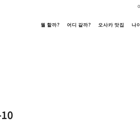
뭘 할까?
어디 갈까?
오사카 맛집
나
문화
전망대
남쪽
코야끼
이자카야
라멘
（난바・신사이바시・
니혼바시）
텐노지・아베노・신세카이
-10
거리 여행
크루즈
을
시내
저트
카페
술
베이 에어리어