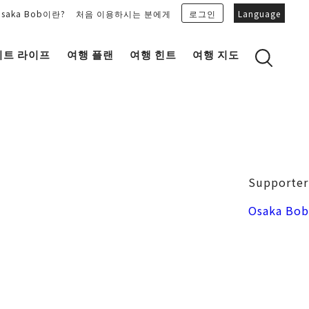
Osaka Bob이란?
처음 이용하시는 분에게
로그인
Language
이트 라이프
여행 플랜
여행 힌트
여행 지도
Bob Family의 추천 플랜을 보기
OSAKA 잡학 지식
마이 플랜을 만들기
OSAKAN PEOPLE
마이 플랜을 공유
“오키니(감사합니다)” 토크 가이드
Osaka Bob 다운로드
오사카성
Supporter
일식
MOVIE 오사카의 거리를 봐주세요!
도지마・혼마치
Osaka Bob
LINE STICKERS
프리 매거진 MAIDO。
포토존
유니크
Bob's 파트너