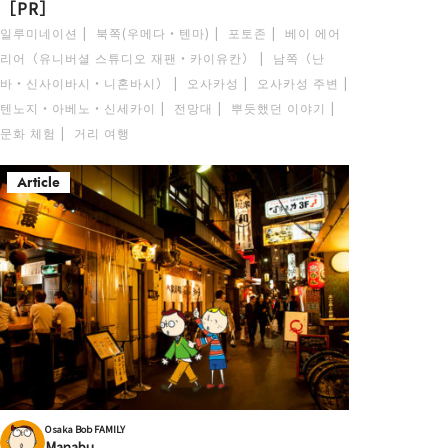
［PR］
일루미네이션
북쪽(우메다・텐마)
포토존
베이 에어
리어（유니버셜 스튜디오 재팬・카이유칸）
남쪽（난
바・신사이바시・니혼바시）
오사카성
오사카성 주변
텐노지・아베노・신세카이
전망대
뿌듯했던 이야기
문화 체험
거리 여행
Article
Osaka Bob FAMILY
Manabu