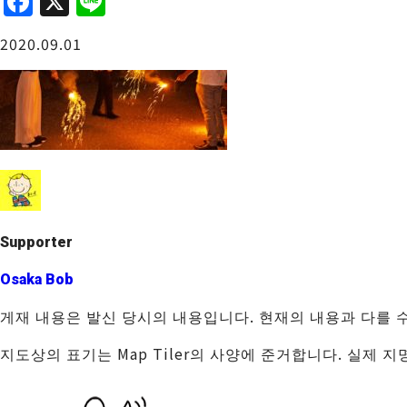
F
X
Li
a
n
오사카성 주변
2020.09.01
c
e
e
b
o
o
사카이・센보쿠
k
Supporter
Osaka Bob
게재 내용은 발신 당시의 내용입니다. 현재의 내용과 다를 
지도상의 표기는 Map Tiler의 사양에 준거합니다. 실제 