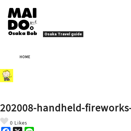
Osaka Travel guide
오사카 맛집
축제
HOME
나이트 라이프
이벤트
엔터테인먼트
계절
로컬 푸드
타
액티비티
숙박
북쪽(우메다・텐마)
문화
오사카 사람
202008-handheld-fireworks
힐링
그 외
예술
봄
여름
가
야끼니꾸
디
0 Likes
스포츠