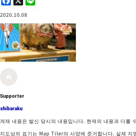
F
X
Li
a
n
오사카성 주변
2020.10.08
c
e
e
b
o
o
사카이・센보쿠
k
Supporter
shibaraku
게재 내용은 발신 당시의 내용입니다. 현재의 내용과 다를 
지도상의 표기는 Map Tiler의 사양에 준거합니다. 실제 