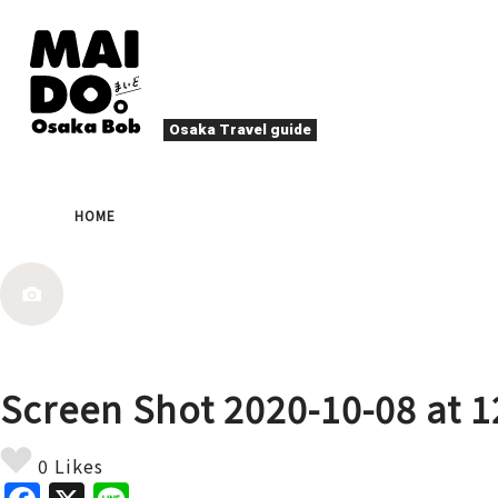
Osaka Travel guide
오사카 맛집
축제
HOME
나이트 라이프
이벤트
엔터테인먼트
계절
로컬 푸드
타
액티비티
숙박
북쪽(우메다・텐마)
문화
오사카 사람
Screen Shot 2020-10-08 at 1
힐링
그 외
예술
봄
여름
가
야끼니꾸
디
0 Likes
스포츠