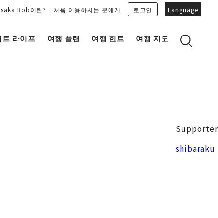
Osaka Bob이란?
처음 이용하시는 분에게
로그인
Language
이트 라이프
여행 플랜
여행 힌트
여행 지도
Bob Family의 추천 플랜을 보기
OSAKA 잡학 지식
마이 플랜을 만들기
OSAKAN PEOPLE
마이 플랜을 공유
“오키니(감사합니다)” 토크 가이드
Osaka Bob 다운로드
오사카성
Supporter
일식
MOVIE 오사카의 거리를 봐주세요!
도지마・혼마치
shibaraku
LINE STICKERS
프리 매거진 MAIDO。
포토존
유니크
Bob's 파트너