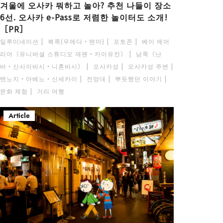
겨울에 오사카 뭐하고 놀아? 추천 나들이 장소
6선. 오사카 e-Pass로 저렴한 놀이터도 소개!
［PR］
일루미네이션
북쪽(우메다・텐마)
포토존
베이 에어
리어（유니버셜 스튜디오 재팬・카이유칸）
남쪽（난
바・신사이바시・니혼바시）
오사카성
오사카성 주변
텐노지・아베노・신세카이
전망대
뿌듯했던 이야기
문화 체험
거리 여행
Article