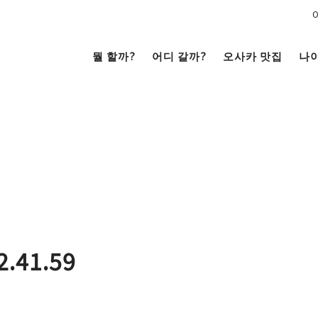
뭘 할까?
어디 갈까?
오사카 맛집
나
문화
전망대
남쪽
코야끼
이자카야
라멘
（난바・신사이바시・
니혼바시）
텐노지・아베노・신세카이
2.41.59
거리 여행
크루즈
을
시내
저트
카페
술
베이 에어리어