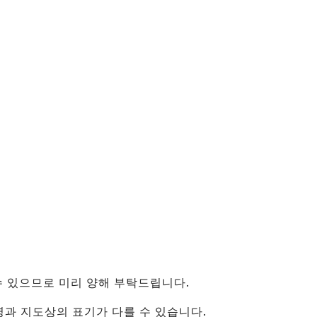
（유니버셜 스튜디오 재팬・
카이유칸）
신오사카・주소
텐진 마쓰리
건축물
센난
（KIX・린쿠타운・키시와
다）
그 외
수 있으므로 미리 양해 부탁드립니다.
지명과 지도상의 표기가 다를 수 있습니다.