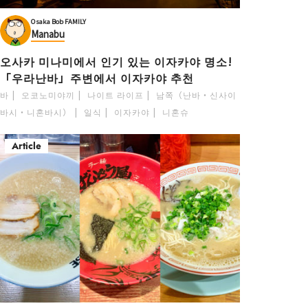
Osaka Bob FAMILY
Manabu
오사카 미나미에서 인기 있는 이자카야 명소!
「우라난바」주변에서 이자카야 추천
바
오코노미야끼
나이트 라이프
남쪽（난바・신사이
바시・니혼바시）
일식
이자카야
니혼슈
Article