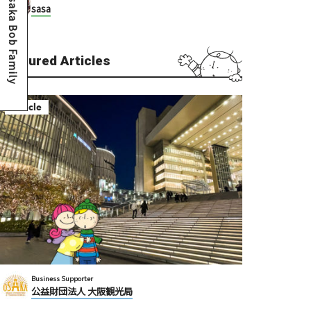
Osaka Bob Family
sasa
Featured Articles
Article
Business Supporter
公益財団法人 大阪観光局