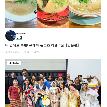
Supporter
しさ
내 맘대로 추천! 우메다 돈코츠 라멘 3선【입문편】
북쪽(우메다・텐마)
라멘
Article