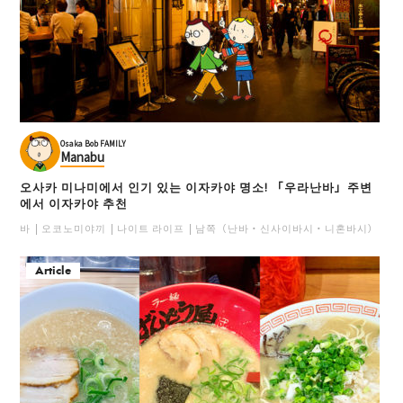
Osaka Bob FAMILY
Manabu
오사카 미나미에서 인기 있는 이자카야 명소! 「우라난바」주변
에서 이자카야 추천
바
오코노미야끼
나이트 라이프
남쪽（난바・신사이바시・니혼바시）
일
Article