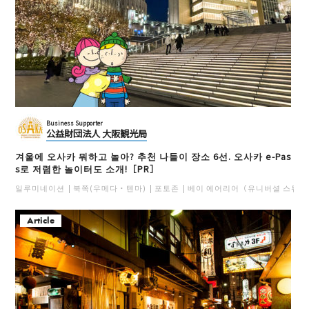
Business Supporter
公益財団法人 大阪観光局
겨울에 오사카 뭐하고 놀아? 추천 나들이 장소 6선. 오사카 e-Pas
s로 저렴한 놀이터도 소개!［PR］
일루미네이션
북쪽(우메다・텐마)
포토존
베이 에어리어（유니버셜 스튜디
Article