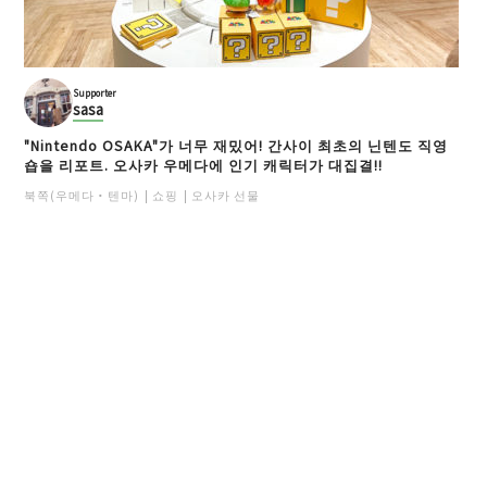
Supporter
sasa
"Nintendo OSAKA"가 너무 재밌어! 간사이 최초의 닌텐도 직영
숍을 리포트. 오사카 우메다에 인기 캐릭터가 대집결!!
북쪽(우메다・텐마)
쇼핑
오사카 선물