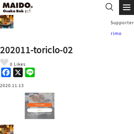
Supporter
rimo
202011-toriclo-02
0 Likes
F
X
Li
a
n
2020.11.13
c
e
e
b
o
o