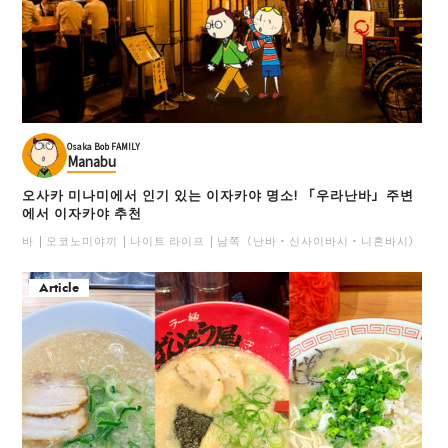
Osaka Bob FAMILY
Manabu
오사카 미나미에서 인기 있는 이자카야 명소! 「우라난바」주변
에서 이자카야 추천
바
오코노미야끼
나이트 라이프
남쪽（난바・신사이바시・니혼바시）
일
Article