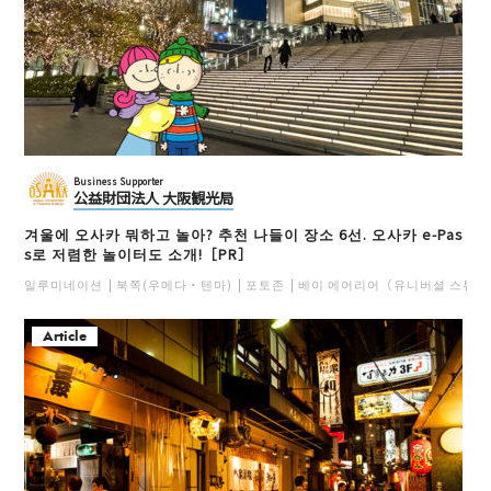
Business Supporter
公益財団法人 大阪観光局
겨울에 오사카 뭐하고 놀아? 추천 나들이 장소 6선. 오사카 e-Pas
s로 저렴한 놀이터도 소개!［PR］
일루미네이션
북쪽(우메다・텐마)
포토존
베이 에어리어（유니버셜 스튜디
Article