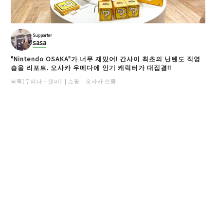
Supporter
sasa
"Nintendo OSAKA"가 너무 재밌어! 간사이 최초의 닌텐도 직영
숍을 리포트. 오사카 우메다에 인기 캐릭터가 대집결!!
북쪽(우메다・텐마)
쇼핑
오사카 선물