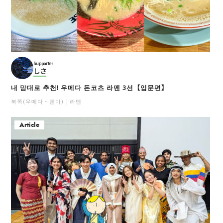
Supporter
しさ
내 맘대로 추천! 우메다 돈코츠 라멘 3선【입문편】
북쪽(우메다・텐마)
라멘
Article