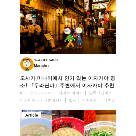
Osaka Bob FAMILY
Manabu
오사카 미나미에서 인기 있는 이자카야 명
소! 「우라난바」주변에서 이자카야 추천
바
오코노미야끼
나이트 라이프
남쪽（난바・
신사이바시・니혼바시）
일식
이자카야
니혼슈
Article