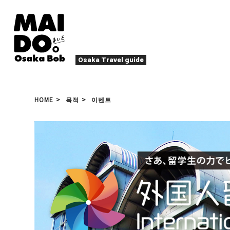
Osaka Travel guide
오사카 맛집
축제
HOME
목적
이벤트
나이트 라이프
이벤트
엔터테인먼트
계절
로컬 푸드
타
액티비티
숙박
북쪽(우메다・텐마)
문화
오사카 사람
힐링
그 외
예술
봄
여름
가
야끼니꾸
디
스포츠