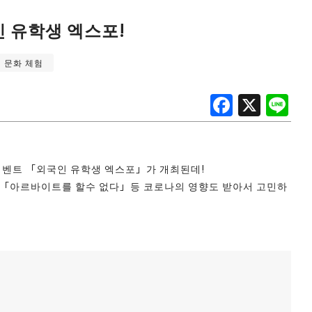
인 유학생 엑스포!
문화 체험
F
X
Li
a
n
c
e
e
! 이벤트 「외국인 유학생 엑스포」가 개최된데!
b
「아르바이트를 할수 없다」등 코로나의 영향도 받아서 고민하
o
o
k