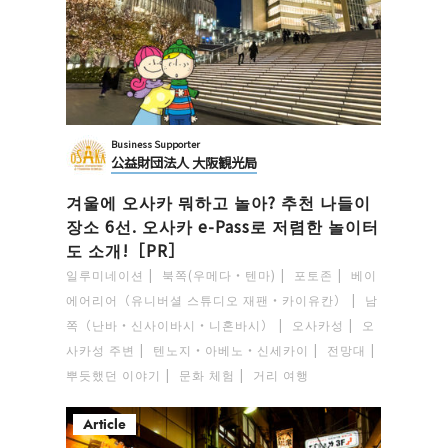
Business Supporter
公益財団法人 大阪観光局
겨울에 오사카 뭐하고 놀아? 추천 나들이
장소 6선. 오사카 e-Pass로 저렴한 놀이터
도 소개!［PR］
일루미네이션
북쪽(우메다・텐마)
포토존
베이
에어리어（유니버셜 스튜디오 재팬・카이유칸）
남
쪽（난바・신사이바시・니혼바시）
오사카성
오
사카성 주변
텐노지・아베노・신세카이
전망대
뿌듯했던 이야기
문화 체험
거리 여행
Article