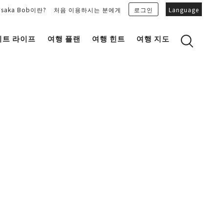
Osaka Bob이란?
처음 이용하시는 분에게
로그인
Language
이트 라이프
여행 플랜
여행 힌트
여행 지도
Bob Family의 추천 플랜을 보기
OSAKA 잡학 지식
마이 플랜을 만들기
OSAKAN PEOPLE
마이 플랜을 공유
“오키니(감사합니다)” 토크 가이드
Osaka Bob 다운로드
오사카성
일식
MOVIE 오사카의 거리를 봐주세요!
도지마・혼마치
LINE STICKERS
프리 매거진 MAIDO。
포토존
유니크
Bob's 파트너