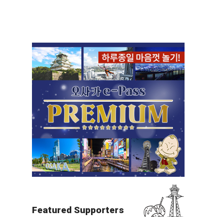
호쿠세쓰（반파쿠・미노・IT
M）
야경
모든 목적지를 보기
Featured Supporters