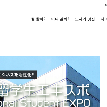
뭘 할까?
어디 갈까?
오사카 맛집
나
문화
전망대
남쪽
코야끼
이자카야
라멘
（난바・신사이바시・
니혼바시）
텐노지・아베노・신세카이
거리 여행
크루즈
을
시내
저트
카페
술
베이 에어리어