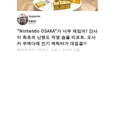
Supporter
sasa
"Nintendo OSAKA"가 너무 재밌어! 간사
이 최초의 닌텐도 직영 숍을 리포트. 오사
카 우메다에 인기 캐릭터가 대집결!!
북쪽(우메다・텐마)
쇼핑
오사카 선물