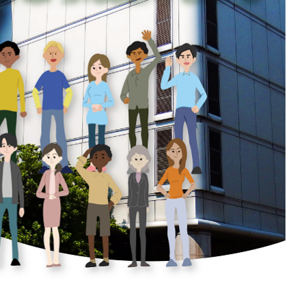
（유니버셜 스튜디오 재팬・
카이유칸）
신오사카・주소
텐진 마쓰리
건축물
센난
（KIX・린쿠타운・키시와
다）
그 외