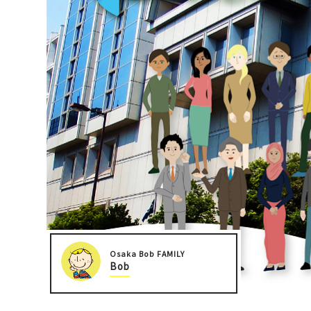
오사카성 주변
사카이・센보쿠
Osaka Bob FAMILY
Bob