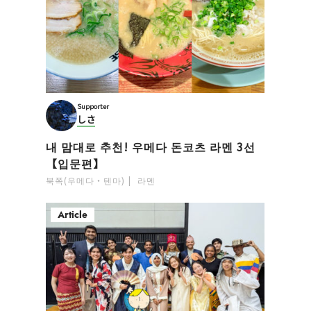
Supporter
しさ
내 맘대로 추천! 우메다 돈코츠 라멘 3선
【입문편】
북쪽(우메다・텐마)
라멘
Article