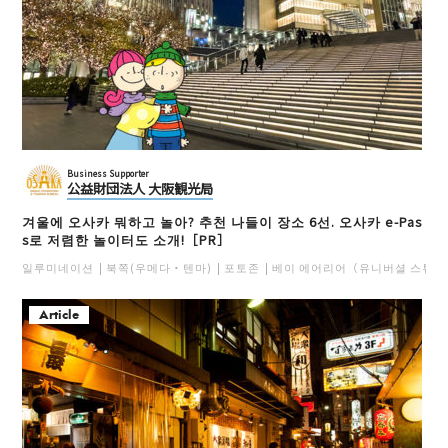
Business Supporter
公益財団法人 大阪観光局
겨울에 오사카 뭐하고 놀아? 추천 나들이 장소 6선. 오사카 e-Pas
s로 저렴한 놀이터도 소개!［PR］
일루미네이션
북쪽(우메다・텐마)
포토존
베이 에어리어（유니버셜 스튜디
Article