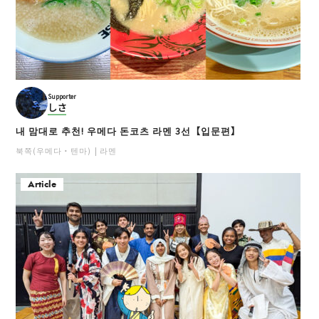
Supporter
しさ
내 맘대로 추천! 우메다 돈코츠 라멘 3선【입문편】
북쪽(우메다・텐마)
라멘
Article