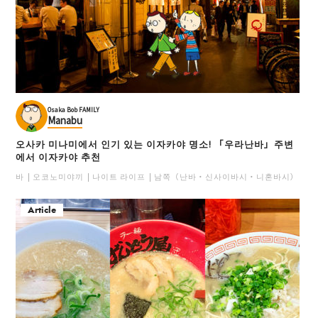
Osaka Bob FAMILY
Manabu
오사카 미나미에서 인기 있는 이자카야 명소! 「우라난바」주변
에서 이자카야 추천
바
오코노미야끼
나이트 라이프
남쪽（난바・신사이바시・니혼바시）
일
Article