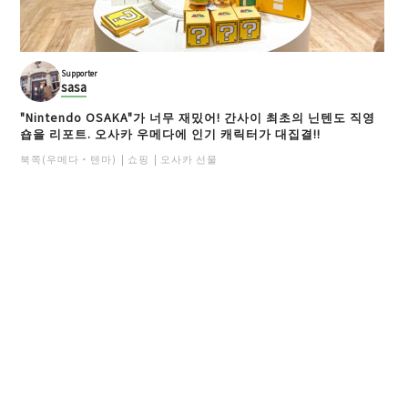
Supporter
sasa
"Nintendo OSAKA"가 너무 재밌어! 간사이 최초의 닌텐도 직영
숍을 리포트. 오사카 우메다에 인기 캐릭터가 대집결!!
북쪽(우메다・텐마)
쇼핑
오사카 선물