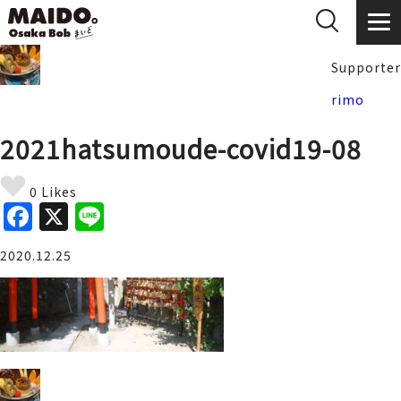
Supporter
rimo
2021hatsumoude-covid19-08
0 Likes
F
X
Li
a
n
2020.12.25
c
e
e
b
o
o