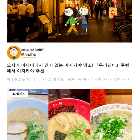
Osaka Bob FAMILY
Manabu
오사카 미나미에서 인기 있는 이자카야 명소! 「우라난바」주변
에서 이자카야 추천
바
오코노미야끼
나이트 라이프
남쪽（난바・신사이바시・니혼바시）
일
Article