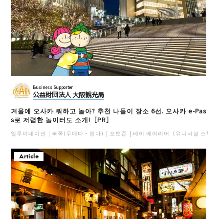
Business Supporter
公益財団法人 大阪観光局
겨울에 오사카 뭐하고 놀아? 추천 나들이 장소 6선. 오사카 e-Pas
s로 저렴한 놀이터도 소개!［PR］
일루미네이션
북쪽(우메다・텐마)
포토존
베이 에어리어（유니버셜 스튜디
Article