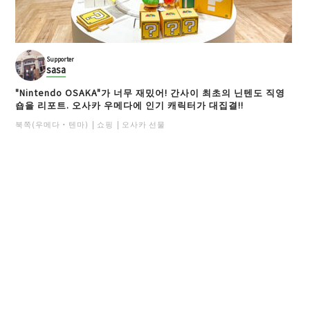
Supporter
sasa
"Nintendo OSAKA"가 너무 재밌어! 간사이 최초의 닌텐도 직영
숍을 리포트. 오사카 우메다에 인기 캐릭터가 대집결!!
북쪽(우메다・텐마)
쇼핑
오사카 선물