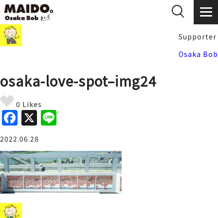
Supporter
Osaka Bob
osaka-love-spot–img24
0 Likes
F
X
Li
a
n
2022.06.28
c
e
e
b
o
o