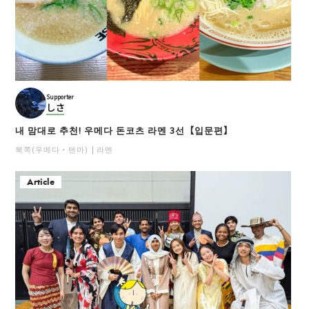
Supporter
しさ
내 맘대로 추천! 우메다 돈코츠 라멘 3선【입문편】
북쪽(우메다・텐마)
라멘
Article