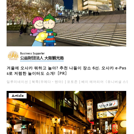
Business Supporter
公益財団法人 大阪観光局
겨울에 오사카 뭐하고 놀아? 추천 나들이 장소 6선. 오사카 e-Pas
s로 저렴한 놀이터도 소개!［PR］
일루미네이션
북쪽(우메다・텐마)
포토존
베이 에어리어（유니버셜 스튜디
Article