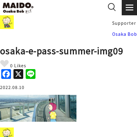
Supporter
Osaka Bob
osaka-e-pass-summer-img09
0 Likes
F
X
Li
a
n
2022.08.10
c
e
e
b
o
o