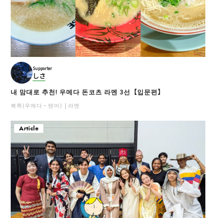
Supporter
しさ
내 맘대로 추천! 우메다 돈코츠 라멘 3선【입문편】
북쪽(우메다・텐마)
라멘
Article