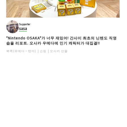
Supporter
sasa
"Nintendo OSAKA"가 너무 재밌어! 간사이 최초의 닌텐도 직영
숍을 리포트. 오사카 우메다에 인기 캐릭터가 대집결!!
북쪽(우메다・텐마)
쇼핑
오사카 선물