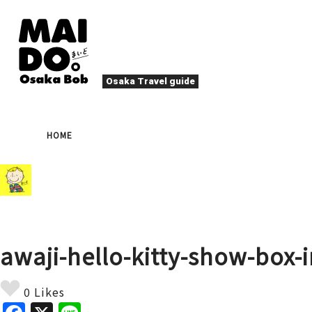
Osaka Travel guide
오사카 맛집
축제
HOME
나이트 라이프
이벤트
엔터테인먼트
계절
로컬 푸드
타
액티비티
숙박
북쪽(우메다・텐마)
문화
오사카 사람
awaji-hello-kitty-show-box
힐링
그 외
예술
봄
여름
가
야끼니꾸
디
0 Likes
스포츠