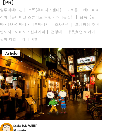
［PR］
일루미네이션
북쪽(우메다・텐마)
포토존
베이 에어
리어（유니버셜 스튜디오 재팬・카이유칸）
남쪽（난
바・신사이바시・니혼바시）
오사카성
오사카성 주변
텐노지・아베노・신세카이
전망대
뿌듯했던 이야기
문화 체험
거리 여행
Article
Osaka Bob FAMILY
Manabu