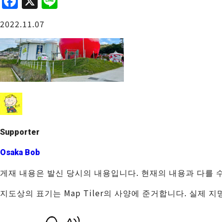
F
X
Li
a
n
오사카성 주변
2022.11.07
c
e
e
b
o
o
사카이・센보쿠
k
Supporter
Osaka Bob
게재 내용은 발신 당시의 내용입니다. 현재의 내용과 다를 
지도상의 표기는 Map Tiler의 사양에 준거합니다. 실제 