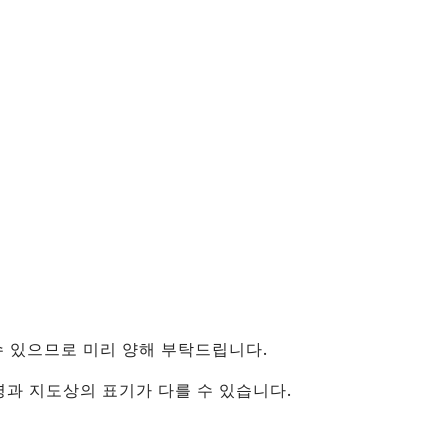
（유니버셜 스튜디오 재팬・
카이유칸）
신오사카・주소
텐진 마쓰리
건축물
센난
（KIX・린쿠타운・키시와
다）
그 외
수 있으므로 미리 양해 부탁드립니다.
지명과 지도상의 표기가 다를 수 있습니다.