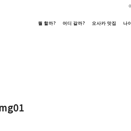
뭘 할까?
어디 갈까?
오사카 맛집
나
문화
전망대
남쪽
코야끼
이자카야
라멘
（난바・신사이바시・
니혼바시）
텐노지・아베노・신세카이
-img01
거리 여행
크루즈
을
시내
저트
카페
술
베이 에어리어