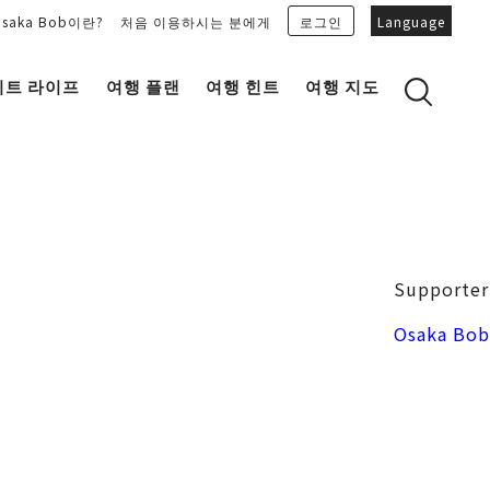
Osaka Bob이란?
처음 이용하시는 분에게
로그인
Language
이트 라이프
여행 플랜
여행 힌트
여행 지도
Bob Family의 추천 플랜을 보기
OSAKA 잡학 지식
마이 플랜을 만들기
OSAKAN PEOPLE
마이 플랜을 공유
“오키니(감사합니다)” 토크 가이드
Osaka Bob 다운로드
오사카성
Supporter
일식
MOVIE 오사카의 거리를 봐주세요!
도지마・혼마치
Osaka Bob
LINE STICKERS
프리 매거진 MAIDO。
포토존
유니크
Bob's 파트너