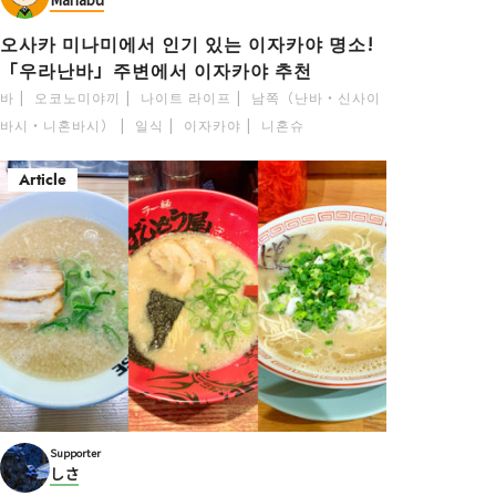
오사카 미나미에서 인기 있는 이자카야 명소!
「우라난바」주변에서 이자카야 추천
바
오코노미야끼
나이트 라이프
남쪽（난바・신사이
바시・니혼바시）
일식
이자카야
니혼슈
Article
Supporter
しさ