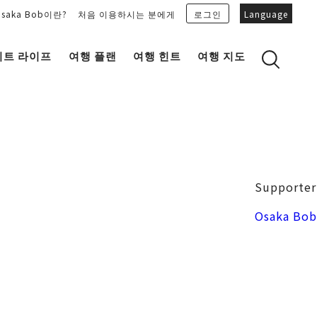
Osaka Bob이란?
처음 이용하시는 분에게
로그인
Language
이트 라이프
여행 플랜
여행 힌트
여행 지도
Bob Family의 추천 플랜을 보기
OSAKA 잡학 지식
마이 플랜을 만들기
OSAKAN PEOPLE
마이 플랜을 공유
“오키니(감사합니다)” 토크 가이드
Osaka Bob 다운로드
오사카성
Supporter
일식
MOVIE 오사카의 거리를 봐주세요!
도지마・혼마치
Osaka Bob
LINE STICKERS
프리 매거진 MAIDO。
포토존
유니크
Bob's 파트너