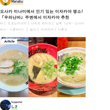
Manabu
오사카 미나미에서 인기 있는 이자카야 명소!
「우라난바」주변에서 이자카야 추천
바
오코노미야끼
나이트 라이프
남쪽（난바・신사이
바시・니혼바시）
일식
이자카야
니혼슈
Article
Supporter
しさ