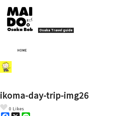
Osaka Travel guide
오사카 맛집
축제
HOME
나이트 라이프
이벤트
엔터테인먼트
계절
로컬 푸드
타
액티비티
숙박
북쪽(우메다・텐마)
문화
오사카 사람
ikoma-day-trip-img26
힐링
그 외
예술
봄
여름
가
야끼니꾸
디
0 Likes
스포츠