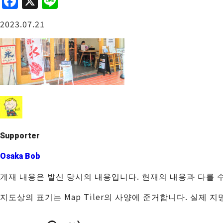
F
X
Li
a
n
오사카성 주변
2023.07.21
c
e
e
b
o
o
사카이・센보쿠
k
Supporter
Osaka Bob
게재 내용은 발신 당시의 내용입니다. 현재의 내용과 다를 
지도상의 표기는 Map Tiler의 사양에 준거합니다. 실제 