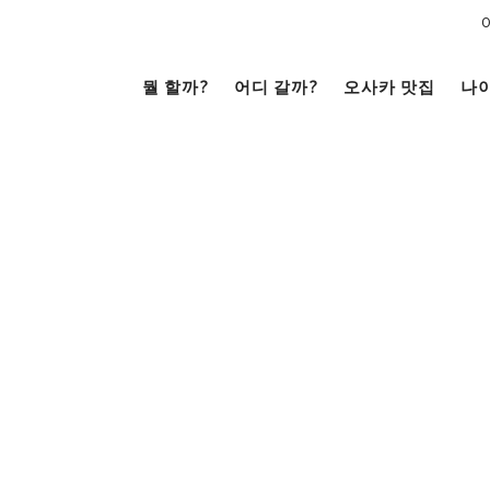
뭘 할까?
어디 갈까?
오사카 맛집
나
문화
전망대
남쪽
코야끼
이자카야
라멘
（난바・신사이바시・
니혼바시）
텐노지・아베노・신세카이
거리 여행
크루즈
을
시내
저트
카페
술
베이 에어리어