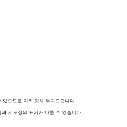
（유니버셜 스튜디오 재팬・
카이유칸）
신오사카・주소
텐진 마쓰리
건축물
센난
（KIX・린쿠타운・키시와
다）
그 외
수 있으므로 미리 양해 부탁드립니다.
지명과 지도상의 표기가 다를 수 있습니다.