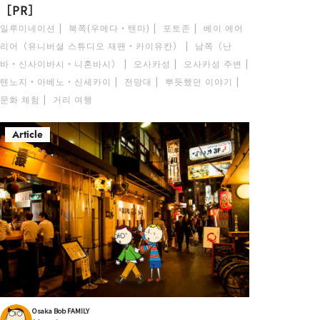
［PR］
일루미네이션
북쪽(우메다・텐마)
포토존
베이 에어
리어（유니버셜 스튜디오 재팬・카이유칸）
남쪽（난
바・신사이바시・니혼바시）
오사카성
오사카성 주변
텐노지・아베노・신세카이
전망대
뿌듯했던 이야기
문화 체험
거리 여행
Article
Osaka Bob FAMILY