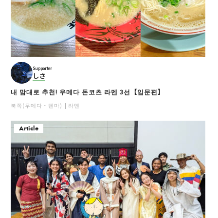
Supporter
しさ
내 맘대로 추천! 우메다 돈코츠 라멘 3선【입문편】
북쪽(우메다・텐마)
라멘
Article