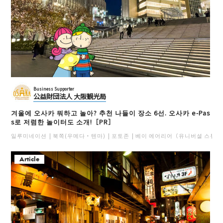
Business Supporter
公益財団法人 大阪観光局
겨울에 오사카 뭐하고 놀아? 추천 나들이 장소 6선. 오사카 e-Pas
s로 저렴한 놀이터도 소개!［PR］
일루미네이션
북쪽(우메다・텐마)
포토존
베이 에어리어（유니버셜 스튜디
Article