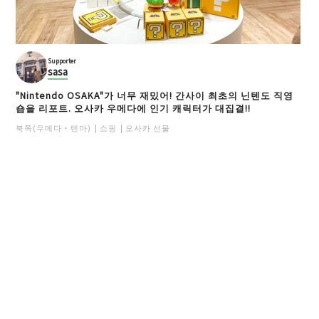
Supporter
sasa
"Nintendo OSAKA"가 너무 재밌어! 간사이 최초의 닌텐도 직영
숍을 리포트. 오사카 우메다에 인기 캐릭터가 대집결!!
북쪽(우메다・텐마)
쇼핑
오사카 선물