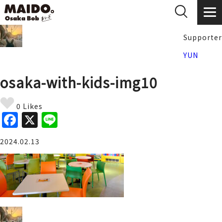
Supporter
YUN
osaka-with-kids-img10
0 Likes
F
X
Li
a
n
2024.02.13
c
e
e
b
o
o