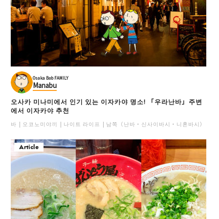
Osaka Bob FAMILY
Manabu
오사카 미나미에서 인기 있는 이자카야 명소! 「우라난바」주변
에서 이자카야 추천
바
오코노미야끼
나이트 라이프
남쪽（난바・신사이바시・니혼바시）
일
Article