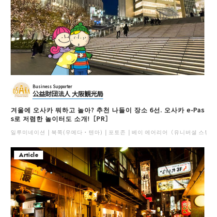
Business Supporter
公益財団法人 大阪観光局
겨울에 오사카 뭐하고 놀아? 추천 나들이 장소 6선. 오사카 e-Pas
s로 저렴한 놀이터도 소개!［PR］
일루미네이션
북쪽(우메다・텐마)
포토존
베이 에어리어（유니버셜 스튜디
Article