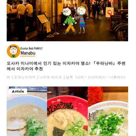
Osaka Bob FAMILY
Manabu
오사카 미나미에서 인기 있는 이자카야 명소! 「우라난바」주변
에서 이자카야 추천
바
오코노미야끼
나이트 라이프
남쪽（난바・신사이바시・니혼바시）
일
Article