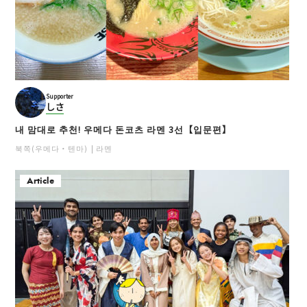
Supporter
しさ
내 맘대로 추천! 우메다 돈코츠 라멘 3선【입문편】
북쪽(우메다・텐마)
라멘
Article