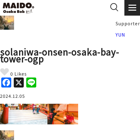
Supporter
YUN
solaniwa-onsen-osaka-bay-
tower-ogp
0 Likes
F
X
Li
a
n
2024.12.05
c
e
e
b
o