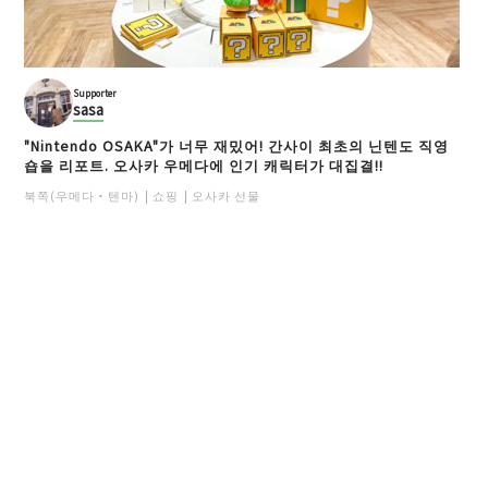
Supporter
sasa
"Nintendo OSAKA"가 너무 재밌어! 간사이 최초의 닌텐도 직영
숍을 리포트. 오사카 우메다에 인기 캐릭터가 대집결!!
북쪽(우메다・텐마)
쇼핑
오사카 선물