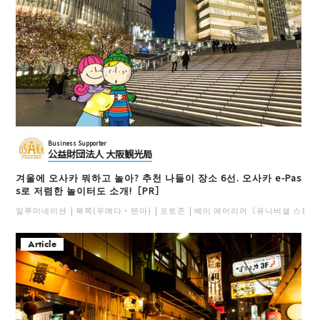
Business Supporter
公益財団法人 大阪観光局
겨울에 오사카 뭐하고 놀아? 추천 나들이 장소 6선. 오사카 e-Pas
s로 저렴한 놀이터도 소개!［PR］
일루미네이션
북쪽(우메다・텐마)
포토존
베이 에어리어（유니버셜 스튜디
Article