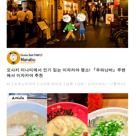
Osaka Bob FAMILY
Manabu
오사카 미나미에서 인기 있는 이자카야 명소! 「우라난바」주변
에서 이자카야 추천
바
오코노미야끼
나이트 라이프
남쪽（난바・신사이바시・니혼바시）
일
Article