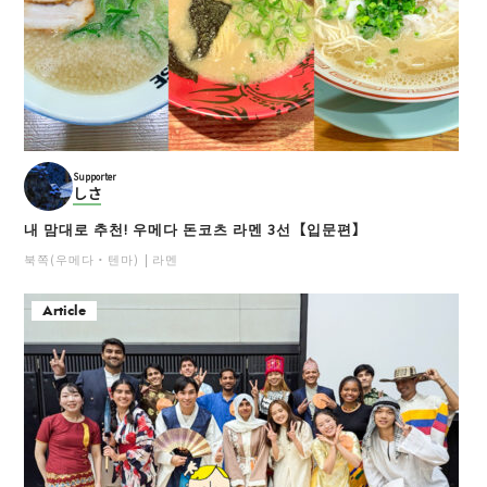
Supporter
しさ
내 맘대로 추천! 우메다 돈코츠 라멘 3선【입문편】
북쪽(우메다・텐마)
라멘
Article