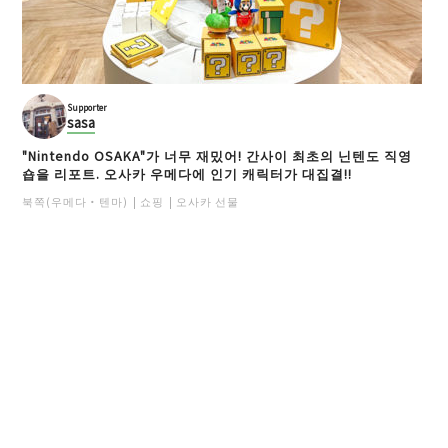
Supporter
sasa
"Nintendo OSAKA"가 너무 재밌어! 간사이 최초의 닌텐도 직영
숍을 리포트. 오사카 우메다에 인기 캐릭터가 대집결!!
북쪽(우메다・텐마)
쇼핑
오사카 선물