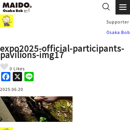
Supporter
Osaka Bob
expo2025-official-participants-
pavilions-img17
0 Likes
F
X
Li
a
n
2025.06.20
c
e
e
b
o