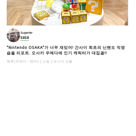
Supporter
sasa
"Nintendo OSAKA"가 너무 재밌어! 간사이 최초의 닌텐도 직영
숍을 리포트. 오사카 우메다에 인기 캐릭터가 대집결!!
북쪽(우메다・텐마)
쇼핑
오사카 선물