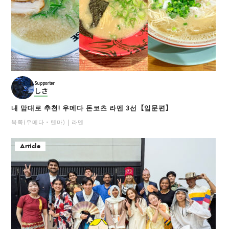
Supporter
しさ
내 맘대로 추천! 우메다 돈코츠 라멘 3선【입문편】
북쪽(우메다・텐마)
라멘
Article