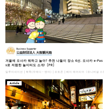
Business Supporter
公益財団法人 大阪観光局
겨울에 오사카 뭐하고 놀아? 추천 나들이 장소 6선. 오사카 e-Pas
s로 저렴한 놀이터도 소개!［PR］
일루미네이션
북쪽(우메다・텐마)
포토존
베이 에어리어（유니버셜 스튜디
Article