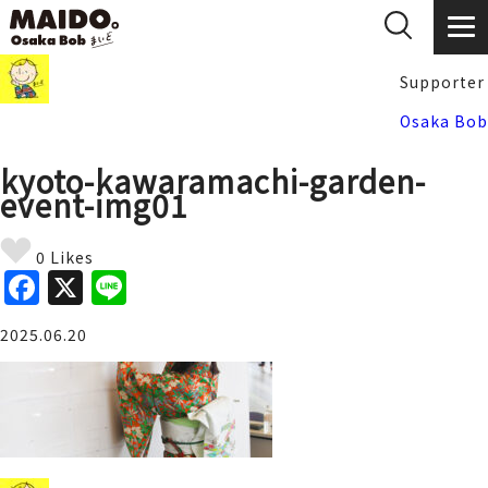
Supporter
Osaka Bob
kyoto-kawaramachi-garden-
event-img01
0 Likes
F
X
Li
a
n
2025.06.20
c
e
e
b
o