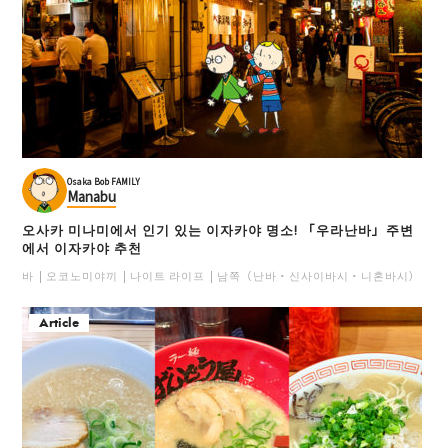
Osaka Bob FAMILY
Manabu
오사카 미나미에서 인기 있는 이자카야 명소! 「우라난바」주변
에서 이자카야 추천
바
오코노미야끼
나이트 라이프
남쪽（난바・신사이바시・니혼바시）
일
Article