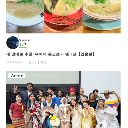
Supporter
しさ
내 맘대로 추천! 우메다 돈코츠 라멘 3선【입문편】
북쪽(우메다・텐마)
라멘
Article