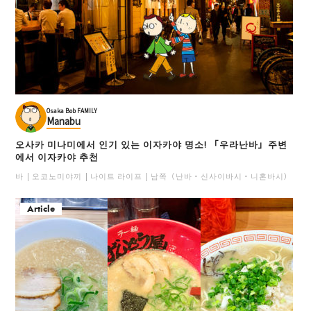
Osaka Bob FAMILY
Manabu
오사카 미나미에서 인기 있는 이자카야 명소! 「우라난바」주변
에서 이자카야 추천
바
오코노미야끼
나이트 라이프
남쪽（난바・신사이바시・니혼바시）
일
Article