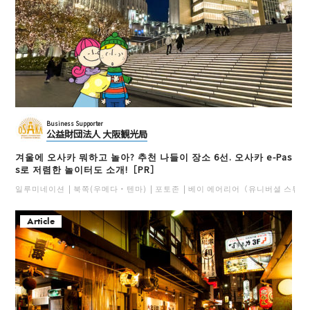
Business Supporter
公益財団法人 大阪観光局
겨울에 오사카 뭐하고 놀아? 추천 나들이 장소 6선. 오사카 e-Pas
s로 저렴한 놀이터도 소개!［PR］
일루미네이션
북쪽(우메다・텐마)
포토존
베이 에어리어（유니버셜 스튜디
Article