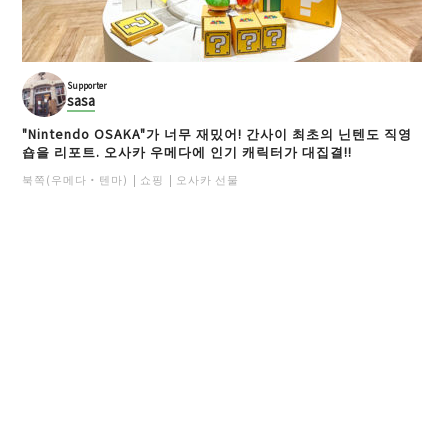
Supporter
sasa
"Nintendo OSAKA"가 너무 재밌어! 간사이 최초의 닌텐도 직영
숍을 리포트. 오사카 우메다에 인기 캐릭터가 대집결!!
북쪽(우메다・텐마)
쇼핑
오사카 선물