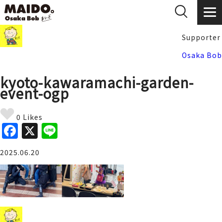
Supporter
Osaka Bob
kyoto-kawaramachi-garden-
event-ogp
0 Likes
F
X
Li
a
n
2025.06.20
c
e
e
b
o