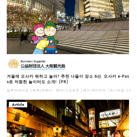
Business Supporter
公益財団法人 大阪観光局
겨울에 오사카 뭐하고 놀아? 추천 나들이 장소 6선. 오사카 e-Pas
s로 저렴한 놀이터도 소개!［PR］
일루미네이션
북쪽(우메다・텐마)
포토존
베이 에어리어（유니버셜 스튜디
Article