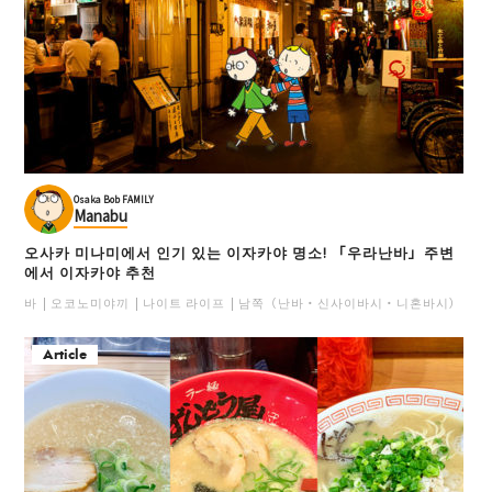
Osaka Bob FAMILY
Manabu
오사카 미나미에서 인기 있는 이자카야 명소! 「우라난바」주변
에서 이자카야 추천
바
오코노미야끼
나이트 라이프
남쪽（난바・신사이바시・니혼바시）
일
Article