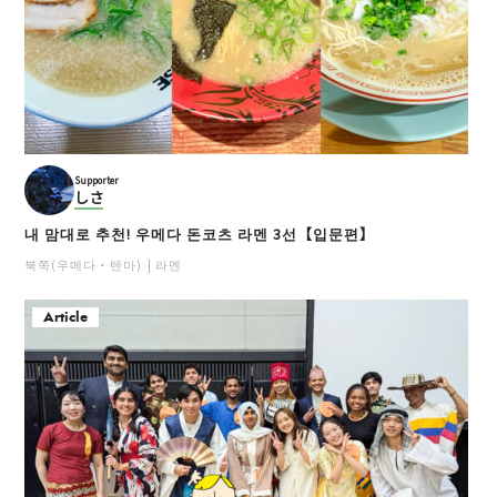
Supporter
しさ
내 맘대로 추천! 우메다 돈코츠 라멘 3선【입문편】
북쪽(우메다・텐마)
라멘
Article