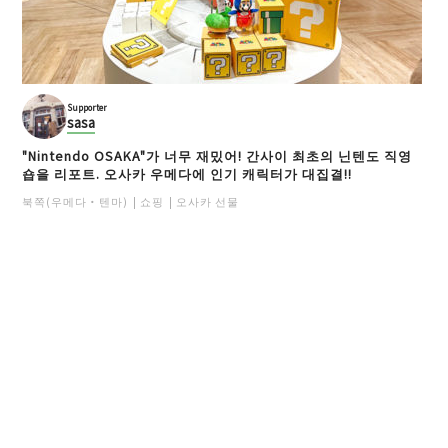
Supporter
sasa
"Nintendo OSAKA"가 너무 재밌어! 간사이 최초의 닌텐도 직영
숍을 리포트. 오사카 우메다에 인기 캐릭터가 대집결!!
북쪽(우메다・텐마)
쇼핑
오사카 선물