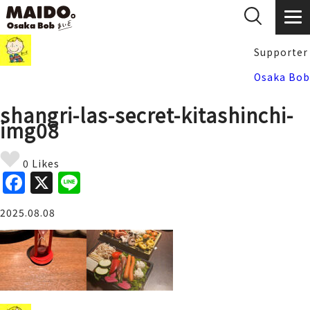
Supporter
Osaka Bob
shangri-las-secret-kitashinchi-
img08
0 Likes
F
X
Li
a
n
2025.08.08
c
e
e
b
o