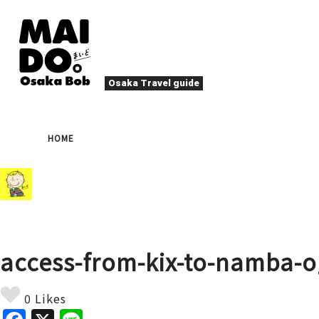
Osaka Travel guide
오사카 맛집
축제
HOME
나이트 라이프
이벤트
엔터테인먼트
계절
로컬 푸드
타
액티비티
숙박
북쪽(우메다・텐마)
문화
오사카 사람
access-from-kix-to-namba-
힐링
그 외
예술
봄
여름
가
야끼니꾸
디
0 Likes
스포츠