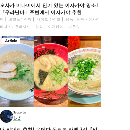
오사카 미나미에서 인기 있는 이자카야 명소!
「우라난바」주변에서 이자카야 추천
바
오코노미야끼
나이트 라이프
남쪽（난바・신사이
바시・니혼바시）
일식
이자카야
니혼슈
Article
Supporter
しさ
내 맘대로 추천! 우메다 돈코츠 라멘 3선【입