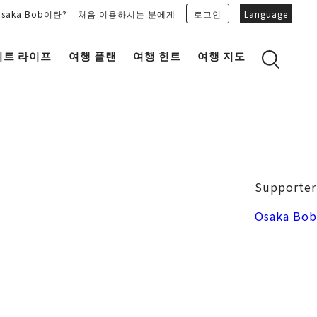
Osaka Bob이란?
처음 이용하시는 분에게
로그인
Language
이트 라이프
여행 플랜
여행 힌트
여행 지도
Bob Family의 추천 플랜을 보기
OSAKA 잡학 지식
마이 플랜을 만들기
OSAKAN PEOPLE
마이 플랜을 공유
“오키니(감사합니다)” 토크 가이드
Osaka Bob 다운로드
오사카성
Supporter
일식
MOVIE 오사카의 거리를 봐주세요!
도지마・혼마치
Osaka Bob
LINE STICKERS
프리 매거진 MAIDO。
포토존
유니크
Bob's 파트너