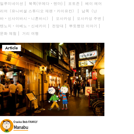
일루미네이션
북쪽(우메다・텐마)
포토존
베이 에어
리어（유니버셜 스튜디오 재팬・카이유칸）
남쪽（난
바・신사이바시・니혼바시）
오사카성
오사카성 주변
텐노지・아베노・신세카이
전망대
뿌듯했던 이야기
문화 체험
거리 여행
Article
Osaka Bob FAMILY
Manabu