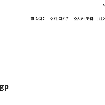
뭘 할까?
어디 갈까?
오사카 맛집
나
문화
전망대
남쪽
코야끼
이자카야
라멘
（난바・신사이바시・
니혼바시）
텐노지・아베노・신세카이
ogp
거리 여행
크루즈
을
시내
저트
카페
술
베이 에어리어