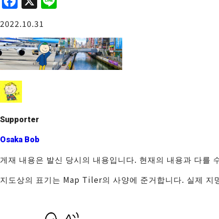
F
X
Li
a
n
오사카성 주변
2022.10.31
c
e
e
b
o
o
사카이・센보쿠
k
Supporter
Osaka Bob
게재 내용은 발신 당시의 내용입니다. 현재의 내용과 다를 
지도상의 표기는 Map Tiler의 사양에 준거합니다. 실제 