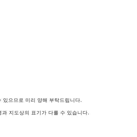
（유니버셜 스튜디오 재팬・
카이유칸）
신오사카・주소
텐진 마쓰리
건축물
센난
（KIX・린쿠타운・키시와
다）
그 외
수 있으므로 미리 양해 부탁드립니다.
지명과 지도상의 표기가 다를 수 있습니다.