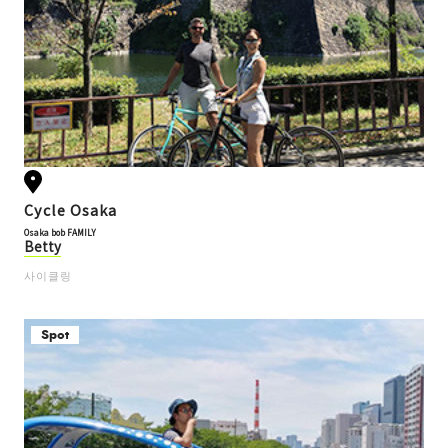
Cycle Osaka
Osaka bob FAMILY
Betty
사이클링
Spot