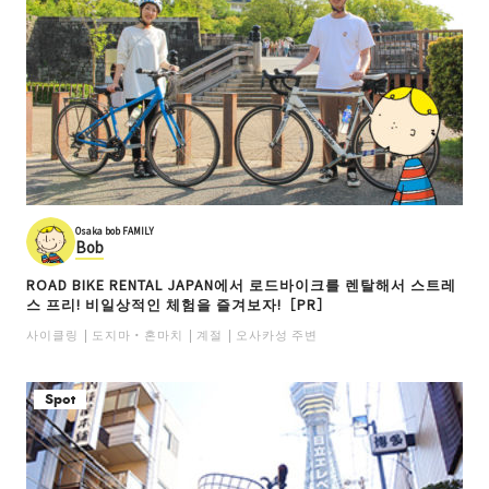
Osaka bob FAMILY
Bob
ROAD BIKE RENTAL JAPAN에서 로드바이크를 렌탈해서 스트레
스 프리! 비일상적인 체험을 즐겨보자!［PR］
사이클링
도지마・혼마치
계절
오사카성 주변
Spot