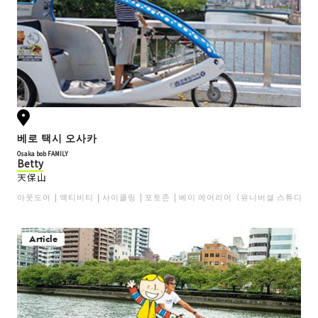
베로 택시 오사카
Osaka bob FAMILY
Betty
天保山
아웃도어
액티비티
사이클링
포토존
베이 에어리어（유니버셜 스튜디오
Article