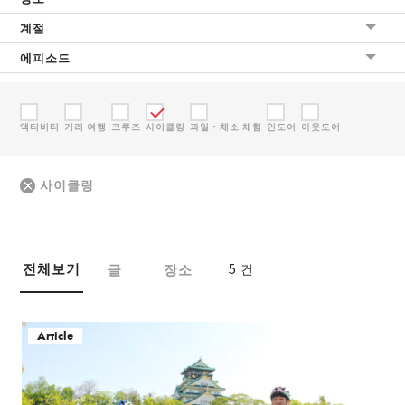
계절
에피소드
액티비티
거리 여행
크루즈
사이클링
과일・채소 체험
인도어
아웃도어
사이클링
전체보기
글
장소
5 건
Article