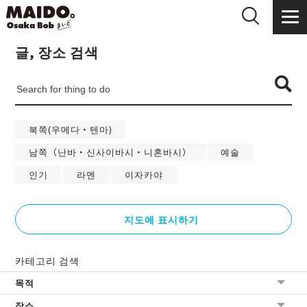
글, 장소 검색
북쪽(우메다・텐마)
남쪽（난바・신사이바시・니혼바시）
예술
인기
라멘
이자카야
지도에 표시하기
카테고리 검색
목적
장소