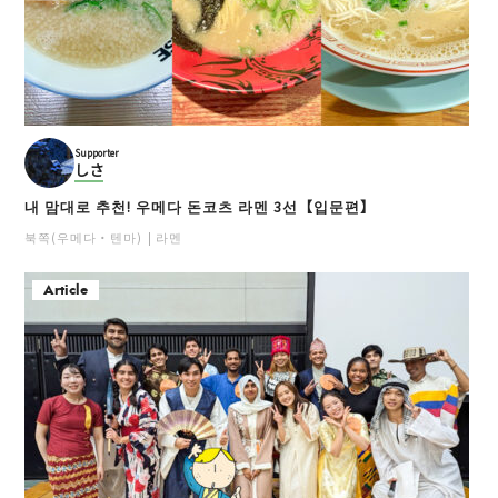
Supporter
しさ
내 맘대로 추천! 우메다 돈코츠 라멘 3선【입문편】
북쪽(우메다・텐마)
라멘
Article