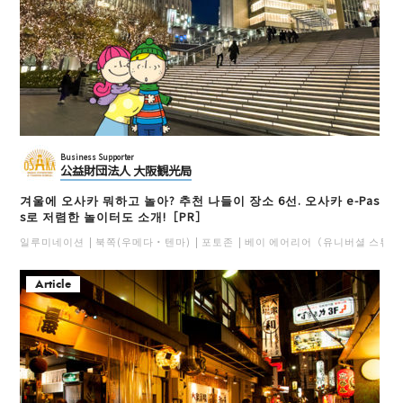
Business Supporter
公益財団法人 大阪観光局
겨울에 오사카 뭐하고 놀아? 추천 나들이 장소 6선. 오사카 e-Pas
s로 저렴한 놀이터도 소개!［PR］
일루미네이션
북쪽(우메다・텐마)
포토존
베이 에어리어（유니버셜 스튜디
Article