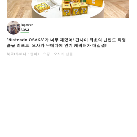
Supporter
sasa
"Nintendo OSAKA"가 너무 재밌어! 간사이 최초의 닌텐도 직영
숍을 리포트. 오사카 우메다에 인기 캐릭터가 대집결!!
북쪽(우메다・텐마)
쇼핑
오사카 선물