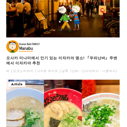
Osaka Bob FAMILY
Manabu
오사카 미나미에서 인기 있는 이자카야 명소! 「우라난바」주변
에서 이자카야 추천
바
오코노미야끼
나이트 라이프
남쪽（난바・신사이바시・니혼바시）
일
Article