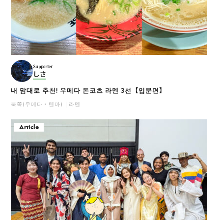
Supporter
しさ
내 맘대로 추천! 우메다 돈코츠 라멘 3선【입문편】
북쪽(우메다・텐마)
라멘
Article