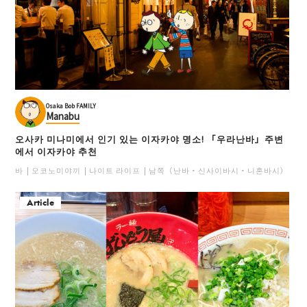
Osaka Bob FAMILY
Manabu
오사카 미나미에서 인기 있는 이자카야 명소! 「우라난바」주변
에서 이자카야 추천
바
오코노미야끼
나이트 라이프
남쪽（난바・신사이바시・니혼바시）
일
Article