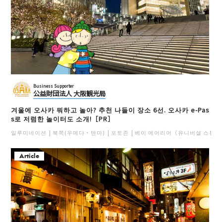
Business Supporter
公益財団法人 大阪観光局
겨울에 오사카 뭐하고 놀아? 추천 나들이 장소 6선. 오사카 e-Pas
s로 저렴한 놀이터도 소개!［PR］
일루미네이션
북쪽(우메다・텐마)
포토존
베이 에어리어（유니버셜 스튜디
Article