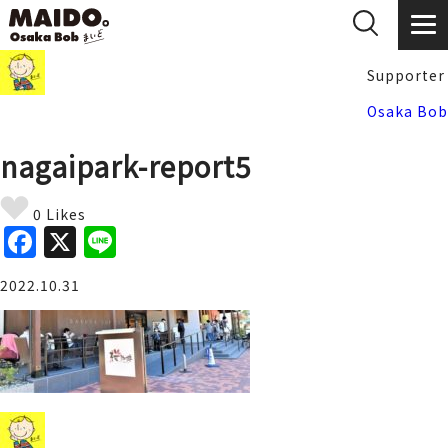
Supporter
Osaka Bob
nagaipark-report5
0 Likes
F
X
Li
a
n
2022.10.31
c
e
e
b
o
o