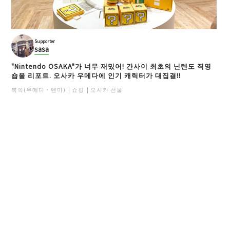
Supporter
sasa
"Nintendo OSAKA"가 너무 재밌어! 간사이 최초의 닌텐도 직영
숍을 리포트. 오사카 우메다에 인기 캐릭터가 대집결!!
북쪽(우메다・텐마)
쇼핑
오사카 선물