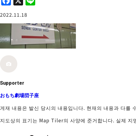
F
X
Li
a
n
오사카성 주변
2022.11.18
c
e
e
b
o
o
사카이・센보쿠
k
Supporter
おもち劇場団子座
게재 내용은 발신 당시의 내용입니다. 현재의 내용과 다를 
지도상의 표기는 Map Tiler의 사양에 준거합니다. 실제 