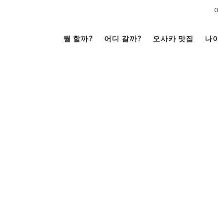
뭘 할까?
어디 갈까?
오사카 맛집
나
문화
전망대
남쪽
코야끼
이자카야
라멘
（난바・신사이바시・
니혼바시）
텐노지・아베노・신세카이
거리 여행
크루즈
을
시내
저트
카페
술
베이 에어리어