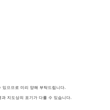
（유니버셜 스튜디오 재팬・
카이유칸）
신오사카・주소
텐진 마쓰리
건축물
센난
（KIX・린쿠타운・키시와
다）
그 외
수 있으므로 미리 양해 부탁드립니다.
지명과 지도상의 표기가 다를 수 있습니다.