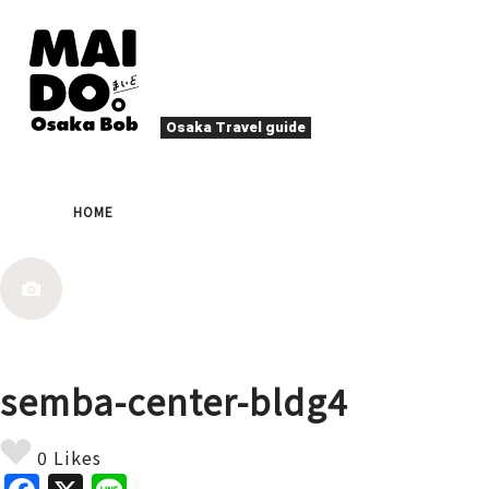
Osaka Travel guide
오사카 맛집
축제
HOME
나이트 라이프
이벤트
엔터테인먼트
계절
로컬 푸드
타
액티비티
숙박
북쪽(우메다・텐마)
문화
오사카 사람
semba-center-bldg4
힐링
그 외
예술
봄
여름
가
야끼니꾸
디
0 Likes
스포츠