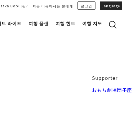
Osaka Bob이란?
처음 이용하시는 분에게
로그인
Language
이트 라이프
여행 플랜
여행 힌트
여행 지도
Bob Family의 추천 플랜을 보기
OSAKA 잡학 지식
마이 플랜을 만들기
OSAKAN PEOPLE
마이 플랜을 공유
“오키니(감사합니다)” 토크 가이드
Osaka Bob 다운로드
오사카성
Supporter
일식
MOVIE 오사카의 거리를 봐주세요!
도지마・혼마치
おもち劇場団子座
LINE STICKERS
프리 매거진 MAIDO。
포토존
유니크
Bob's 파트너