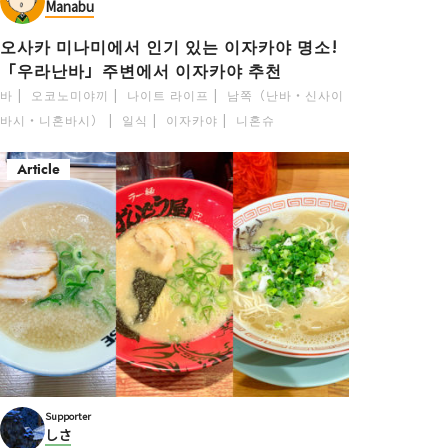
Manabu
오사카 미나미에서 인기 있는 이자카야 명소!
「우라난바」주변에서 이자카야 추천
바
오코노미야끼
나이트 라이프
남쪽（난바・신사이
바시・니혼바시）
일식
이자카야
니혼슈
Article
Supporter
しさ