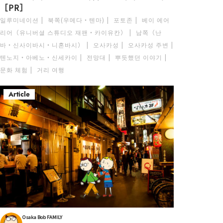
［PR］
일루미네이션
북쪽(우메다・텐마)
포토존
베이 에어
리어（유니버셜 스튜디오 재팬・카이유칸）
남쪽（난
바・신사이바시・니혼바시）
오사카성
오사카성 주변
텐노지・아베노・신세카이
전망대
뿌듯했던 이야기
문화 체험
거리 여행
Article
Osaka Bob FAMILY