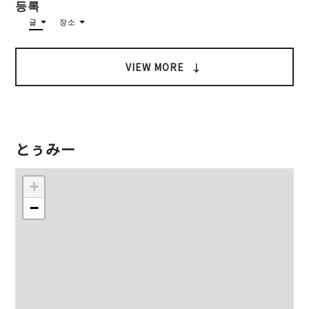
등록
글
장소
VIEW MORE
とぅみー
+
−