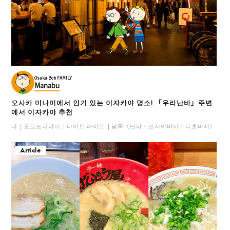
Osaka Bob FAMILY
Manabu
오사카 미나미에서 인기 있는 이자카야 명소! 「우라난바」주변
에서 이자카야 추천
바
오코노미야끼
나이트 라이프
남쪽（난바・신사이바시・니혼바시）
일
Article