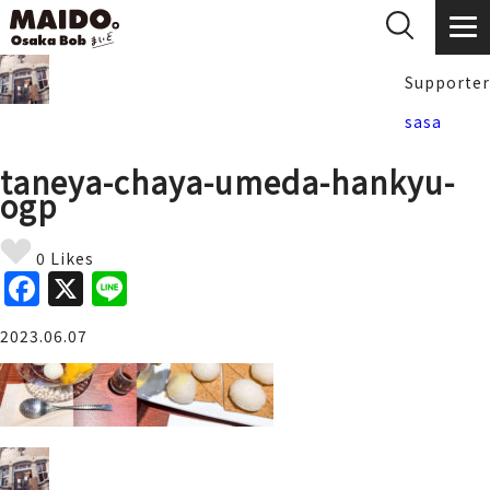
Supporter
sasa
taneya-chaya-umeda-hankyu-
ogp
0 Likes
F
X
Li
a
n
2023.06.07
c
e
e
b
o