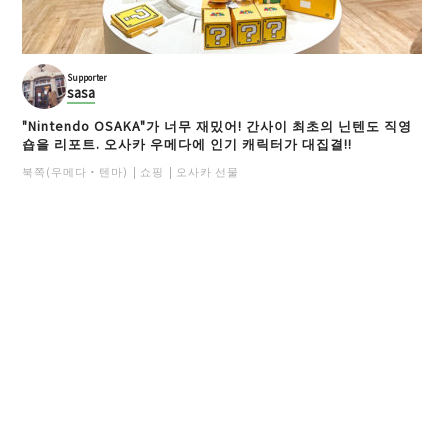
Supporter
sasa
"Nintendo OSAKA"가 너무 재밌어! 간사이 최초의 닌텐도 직영
숍을 리포트. 오사카 우메다에 인기 캐릭터가 대집결!!
북쪽(우메다・텐마)
쇼핑
오사카 선물