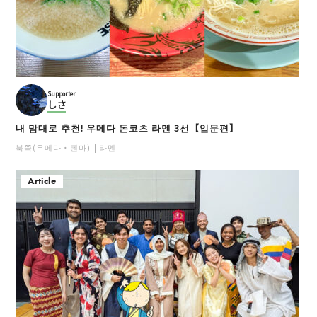
Supporter
しさ
내 맘대로 추천! 우메다 돈코츠 라멘 3선【입문편】
북쪽(우메다・텐마)
라멘
Article