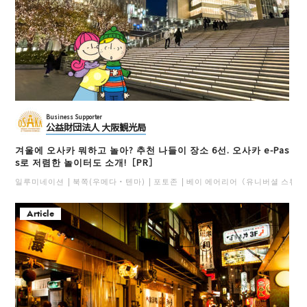
Business Supporter
公益財団法人 大阪観光局
겨울에 오사카 뭐하고 놀아? 추천 나들이 장소 6선. 오사카 e-Pas
s로 저렴한 놀이터도 소개!［PR］
일루미네이션
북쪽(우메다・텐마)
포토존
베이 에어리어（유니버셜 스튜디
Article