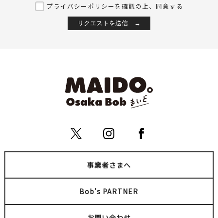
プライバシーポリシーを確認の上、同意する
とんぼりRiver JAZZ Bo
上方浮世絵館
at
ミナミ
ミナミ
ミナミ（難波・心斎橋・日本橋）
クルーズ
ショー・パフォーマンス
文化体験
美術館・博物館
ミナミ（難波・心斎橋・日本橋）
事業者さまへ
Bob's PARTNER
お問い合わせ