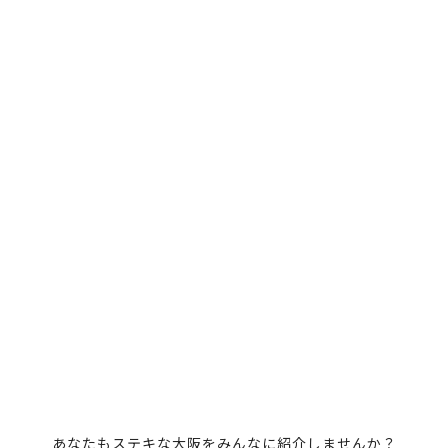
船場センタービル
Mocktail＆Bar grin
本町
北堀江
中之島・本町
大阪のグルメ
BAR
ナイトライフ
複合商業施設
言いたいこと
ミナミ（難波・心斎橋・日本橋）
お芋とカヌレオミツカフ
あなたもステキな大阪をみんなに紹介しませんか？