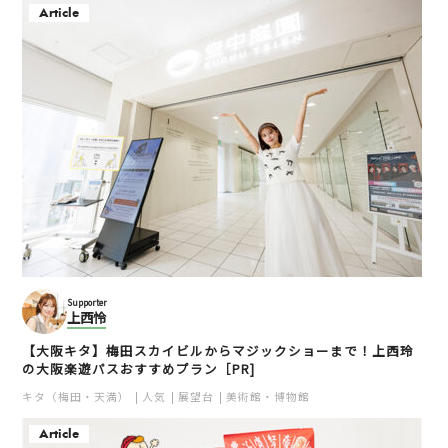
Kama Sutra Karaoke Ba
Q&D TAPIOCA 北堀江
Article
r
本店
心斎橋
堀江
BAR
カラオケ
ナイトライフ
カフェ
スイーツ
ミナミ（難波・心斎橋・日本橋）
ミナミ（難波・心斎橋・日本橋）
サロン・ド・モンシェー
Supporter
上西怜
ル心斎橋
台湾茶専門店 Moonkery
（ムーンケリー）
【大阪キタ】梅田スカイビルからマジックショーまで！上西玲
心斎橋
の大阪楽遊パスおすすめプラン［PR]
四ツ橋
カフェ
スイーツ
キタ（梅田・天満）
人気
展望台
美術館・博物館
ミナミ（難波・心斎橋・日本橋）
カフェ
スイーツ
ミナミ（難波・心斎橋・日本橋）
Article
大阪土産