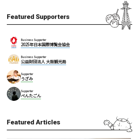
Featured Supporters
Business Supporter
ラーメン大戦争 せんば心
IKR51（アイケーアール
2025年日本国際博覧会協会
斎橋店
ごじゅういち）
Business Supporter
心斎橋
心斎橋
公益財団法人 大阪観光局
ミナミ（難波・心斎橋・日本橋）
ミナミ（難波・心斎橋・日本橋）
Supporter
うざみ
ラーメン
ラーメン
Supporter
ぺんたごん
Featured Articles