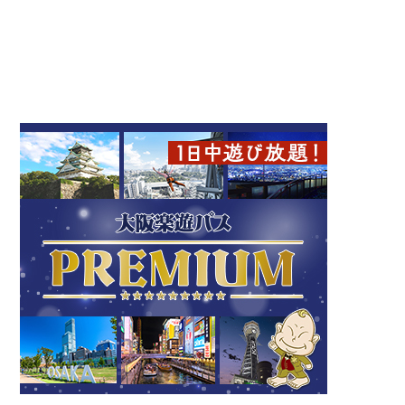
道頓堀
ミナミ（難波・心斎橋・日本橋）
たこ焼き
ローカルフード
ミナミ（難波・心斎橋・日本橋）
喫茶去 心斎橋店
道頓堀
心斎橋
道頓堀
カフェ
スイーツ
フォトスポット
ミナミ（難波・心斎橋・日本橋）
ミナミ（難波・心斎橋・日本橋）
和食
人気
夜景