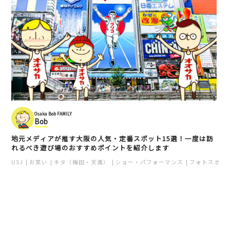
心斎橋
BAR
カフェ
スイーツ
ミナミ（難波・心斎橋・日本橋）
ミナミ（難波・心斎橋・日本橋）
ユニーク
安い
大阪土産
Osaka Bob FAMILY
Bob
地元メディアが推す大阪の人気・定番スポット15選！一度は訪
れるべき遊び場のおすすめポイントを紹介します
裏なんば虎目横丁
RYUTERHUA（龍多風
USJ
お笑い
キタ（梅田・天満）
ショー・パフォーマンス
フォトスポッ
亜）
なんば
心斎橋
お好み焼き
ミナミ（難波・心斎橋・日本橋）
ミナミ（難波・心斎橋・日本橋）
寿司・シーフード
居酒屋
多国籍