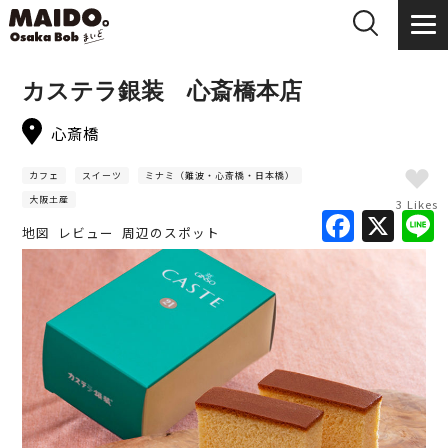
カステラ銀装 心斎橋本店
心斎橋
カフェ
スイーツ
ミナミ（難波・心斎橋・日本橋）
大阪土産
3 Likes
F
X
地図
レビュー
周辺のスポット
a
c
e
b
o
o