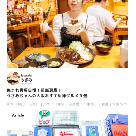
たこやき座
千とせ べっかん
難波
難波
たこ焼き
ミナミ（難波・心斎橋・日本橋）
ミナミ（難波・心斎橋・日本橋）
ローカルフード
安い
安い
Supporter
うざみ
集まれ胃袋自慢！超厳選版！
うざみちゃんの大阪おすすめ神グルメ３選
キタ（梅田・天満）
ミナミ（難波・心斎橋・日本橋）
和食
大阪のグルメ
Article
カステラ銀装 心斎橋本
mr.kanso本店
店
堀江