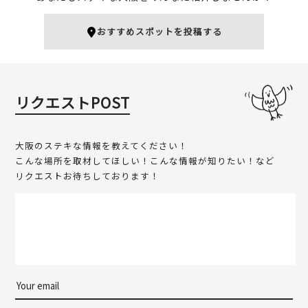
珈琲艇キャビン
ェ心斎橋
南堀江
心斎橋
おすすめスポットを投稿する
カフェ
カフェ
スイーツ
ミナミ（難波・心斎橋・日本橋）
ミナミ（難波・心斎橋・日本橋）
リクエストPOST
大阪のステキな情報を教えてください！
こんな場所を取材してほしい！こんな情報が知りたい！など
リクエストお待ちしております！
法善寺横丁
道頓堀ZAZA ZAZAお笑い
ミナミ
ライブ
フォトスポット
ミナミ
ミナミ（難波・心斎橋・日本橋）
お笑い
ミナミ（難波・心斎橋・日本橋）
文化・歴史