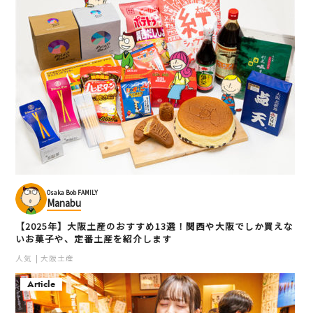
TABLES CoffeeBakery
NMB48劇場（シアター）
& Diner
難波
南堀江
エンターテインメント
スイーツ
ショー・パフォーマンス
Osaka Bob FAMILY
Manabu
ミナミ（難波・心斎橋・日本橋）
ミナミ（難波・心斎橋・日本橋）
【2025年】大阪土産のおすすめ13選！関西や大阪でしか買えな
大阪土産
大阪人
女性
いお菓子や、定番土産を紹介します
人気
大阪土産
Article