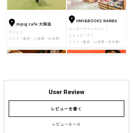
HMV&BOOKS NAMBA
mipig cafe 大阪店
エンターテインメント
カフェ
ショッピング
ミナミ（難波・心斎橋・日本橋）
ミナミ（難波・心斎橋・日本橋）
User Review
祐星（ゆうせい） ウラな
四川麻婆 天天酒家 なん
んば
ば西店
レビューを書く
レビュールール