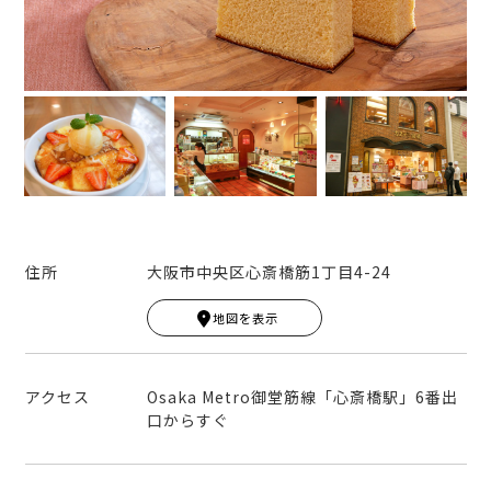
k
住所
大阪市中央区心斎橋筋1丁目4-24
Leaflet
|
© MapTiler
© OpenStreetMap contribut
ors
地図を表示
+
−
アクセス
Osaka Metro御堂筋線「心斎橋駅」6番出
口からすぐ