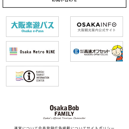
心斎橋PARCO－パルコ－
心斎橋PARCO－パルコ－
心斎橋
６階
ショッピング
心斎橋
ミナミ（難波・心斎橋・日本橋）
エンターテインメント
ショッピング
人気
百貨店
百貨店
忍者トリックハウス（エ
北極星心斎橋本店
ディオンなんば本店）
心斎橋
難波
ミナミ（難波・心斎橋・日本橋）
ミナミ（難波・心斎橋・日本橋）
運営について
会員登録
広告掲載について
サイトポリシー