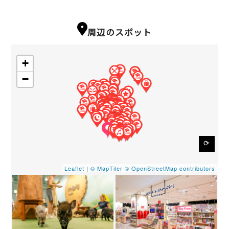
周辺のスポット
+
−
⟳
Leaflet
|
© MapTiler
© OpenStreetMap contributors