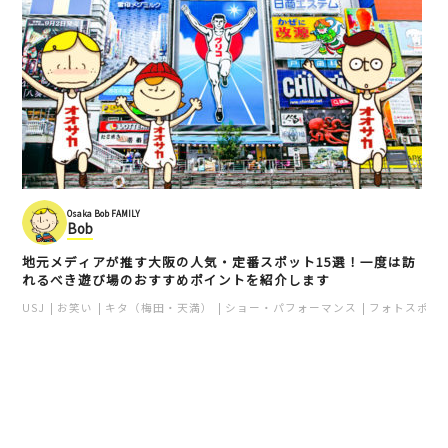
Osaka Bob FAMILY
Bob
地元メディアが推す大阪の人気・定番スポット15選！一度は訪
れるべき遊び場のおすすめポイントを紹介します
USJ
お笑い
キタ（梅田・天満）
ショー・パフォーマンス
フォトスポッ