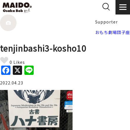
Supporter
おもち劇場団子座
tenjinbashi3-kosho10
0 Likes
F
X
Li
a
n
2022.04.23
c
e
e
b
o
o