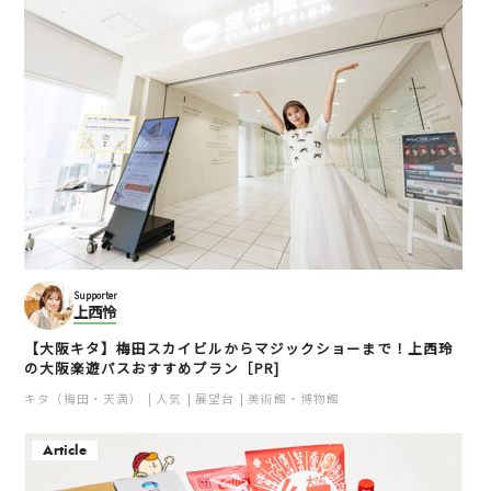
Supporter
上西怜
【大阪キタ】梅田スカイビルからマジックショーまで！上西玲
の大阪楽遊パスおすすめプラン［PR]
キタ（梅田・天満）
人気
展望台
美術館・博物館
Article