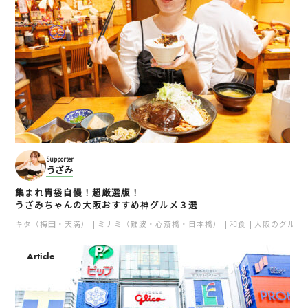
Supporter
うざみ
集まれ胃袋自慢！超厳選版！
うざみちゃんの大阪おすすめ神グルメ３選
キタ（梅田・天満）
ミナミ（難波・心斎橋・日本橋）
和食
大阪のグルメ
Article