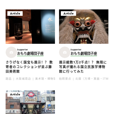
Article
Article
Supporter
Supporter
おもち劇場団子座
おもち劇場団子座
さりげなく国宝も展示！？ 数
展示総数1万2千点！？ 無限に
寄者のコレクションが並ぶ藤
写真が撮れる国立民族学博物
田美術館
館に行ってみた
甜品
大阪城周边
美术馆・博物馆
拍照景点
想要表达的事
北摄（万博・箕面・ITM）
Article