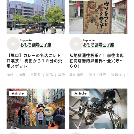
Supporter
Supporter
おもち劇場団子座
おもち劇場団子座
【塚口】カレーの名店にレト
从地狱通往极乐？！前往出现
ロ喫茶！ 梅田から１５分の穴
在商店街的异世界～全兴寺～
場スポット
ＧＯ！
咖啡
咖喱
电影院
甜品
其他场所
其他场所
西餐
神社・佛阁
街头漫步
建筑物
街
Article
Article