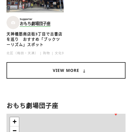
Supporter
おもち劇場団子座
天神橋筋商店街3丁目で古書店
を巡り おすすめ「ブックツ
ーリズム」スポット
北区（梅田・天满）
购物
文化体验
街头漫步
想要表达的事
VIEW MORE
おもち劇場団子座
+
−