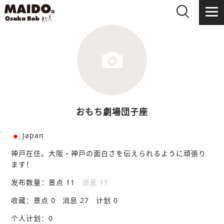
おもち劇場団子座
Japan
神戸在住。大阪・神戸の面白さを伝えられるように頑張り
ます！
发布数量：
景点 11
消息 11
收藏：
景点 0
消息 27
计划 0
个人计划：
0