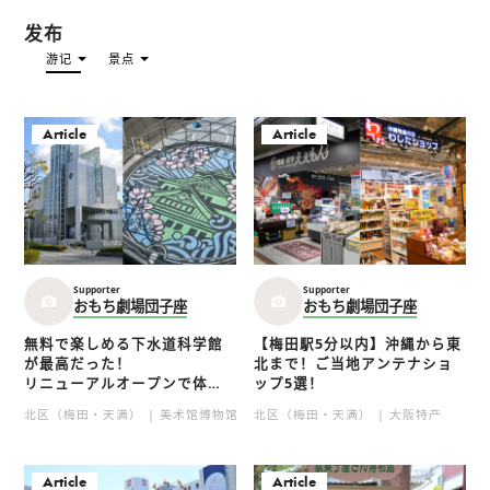
发布
游记
景点
Article
Article
Supporter
Supporter
おもち劇場団子座
おもち劇場団子座
無料で楽しめる下水道科学館
【梅田駅5分以内】沖縄から東
が最高だった！
北まで！ご当地アンテナショ
リニューアルオープンで体験
ップ5選！
型施設が充実！
北区（梅田・天满）
美术馆博物馆
北区（梅田・天满）
美术馆・博物馆
大阪特产
Article
Article