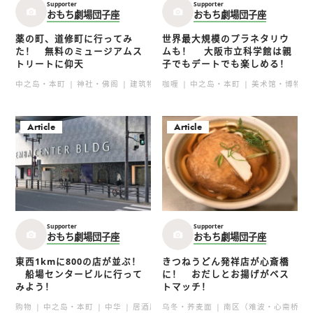
Supporter
Supporter
おもち劇場団子座
おもち劇場団子座
薬の町、道修町に行ってみ
世界最大規模のプラネタリウ
た！ 無料のミュージアムス
ムも！ 大阪市立科学館は親
トリートに仰天
子でもデートでも楽しめる！
中之岛・本町
神社・佛阁
建筑物
咖喱
祭典
中之岛・本町
美术馆・博物馆
美术馆・博物馆
街头漫步
Article
Article
Supporter
Supporter
おもち劇場団子座
おもち劇場団子座
東西1kmに800の店が並ぶ！
きつねうどん発祥店が心斎橋
船場センタービルに行って
に！ おだしとお揚げがベス
みよう！
トマッチ！
购物
中之岛・本町
中华
居酒屋
乌冬・荞麦面
街头漫步
想要表达的事
南区（难波・心斋桥・