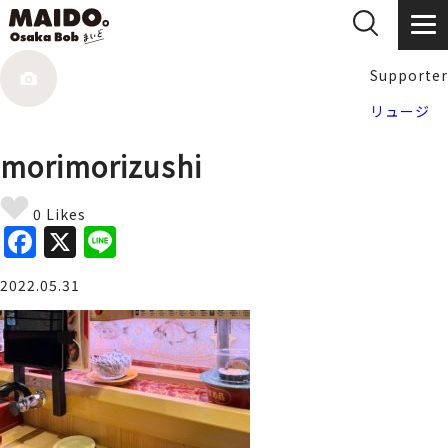
Supporter
リュージ
morimorizushi
0 Likes
F
X
Li
a
n
2022.05.31
c
e
e
b
o
o