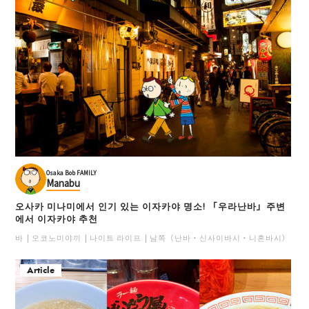
Osaka Bob FAMILY
Manabu
오사카 미나미에서 인기 있는 이자카야 명소! 「우라난바」주변
에서 이자카야 추천
바
오코노미야끼
나이트 라이프
남쪽（난바・신사이바시・니혼바시）
일
Article