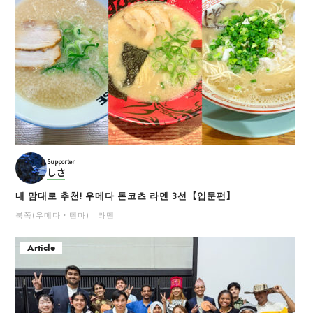
Supporter
しさ
내 맘대로 추천! 우메다 돈코츠 라멘 3선【입문편】
북쪽(우메다・텐마)
라멘
Article