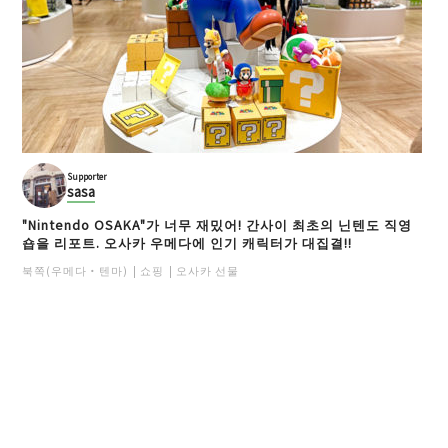
Supporter
sasa
"Nintendo OSAKA"가 너무 재밌어! 간사이 최초의 닌텐도 직영
숍을 리포트. 오사카 우메다에 인기 캐릭터가 대집결!!
북쪽(우메다・텐마)
쇼핑
오사카 선물