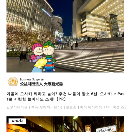
Business Supporter
公益財団法人 大阪観光局
겨울에 오사카 뭐하고 놀아? 추천 나들이 장소 6선. 오사카 e-Pas
s로 저렴한 놀이터도 소개!［PR］
일루미네이션
북쪽(우메다・텐마)
포토존
베이 에어리어（유니버셜 스튜디
Article