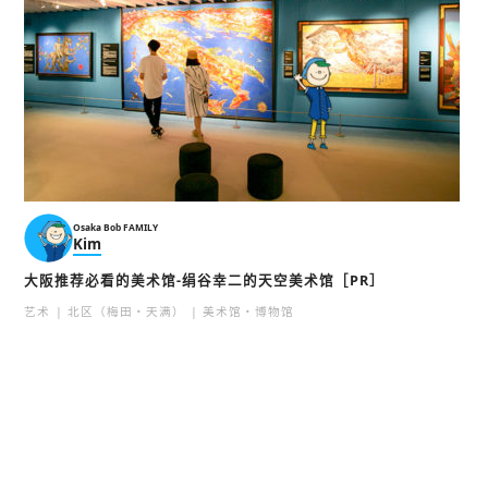
Osaka Bob FAMILY
Kim
大阪推荐必看的美术馆-绢谷幸二的天空美术馆［PR］
艺术
北区（梅田・天满）
美术馆・博物馆