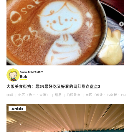
Osaka Bob FAMILY
Bob
大阪美食街拍：最IN最好吃又好看的网红甜点盘点2
咖啡
北区（梅田・天满）
甜品
拍照景点
南区（难波・心斋桥・日本桥
Article