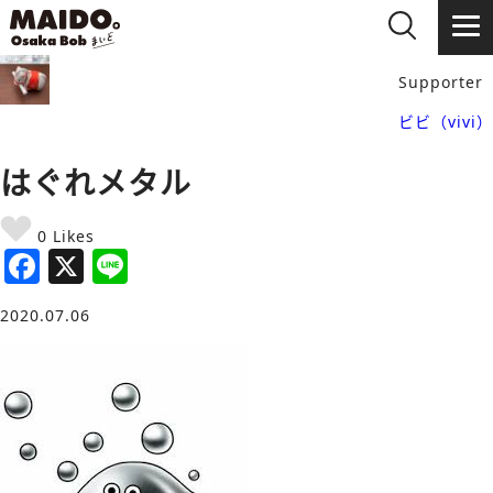
Supporter
ビビ（vivi）
はぐれメタル
0 Likes
F
X
Li
a
n
2020.07.06
c
e
e
b
o
o