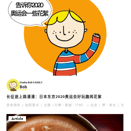
Osaka Bob FAMILY
Bob
长征途上路漫漫：日本东京2020奥运会好玩趣闻花絮
其他场所
拍照景点
北摄（万博・箕面・ITM）
古迹
堺・泉北
文化
Article