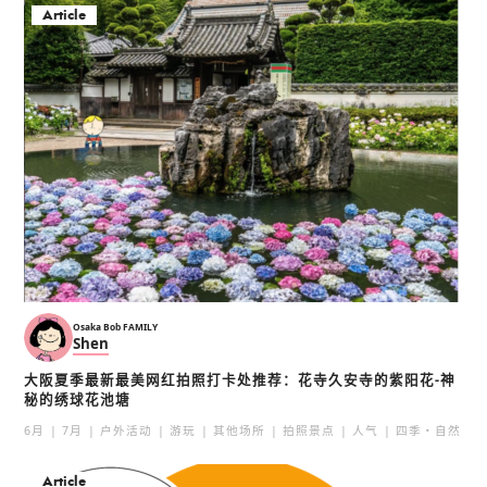
Article
Osaka Bob FAMILY
Shen
大阪夏季最新最美网红拍照打卡处推荐：花寺久安寺的紫阳花-神
秘的绣球花池塘
6月
7月
户外活动
游玩
其他场所
拍照景点
人气
四季・自然
Article