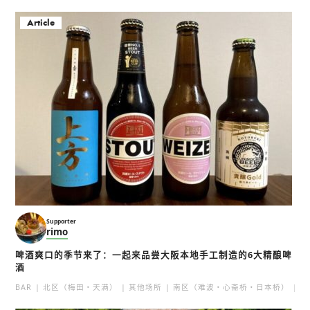
Article
Supporter
rimo
啤酒爽口的季节来了：一起来品尝大阪本地手工制造的6大精酿啤
酒
BAR
北区（梅田・天满）
其他场所
南区（难波・心斋桥・日本桥）
北