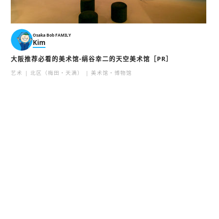
Osaka Bob FAMILY
Kim
大阪推荐必看的美术馆-绢谷幸二的天空美术馆［PR］
艺术
北区（梅田・天满）
美术馆・博物馆