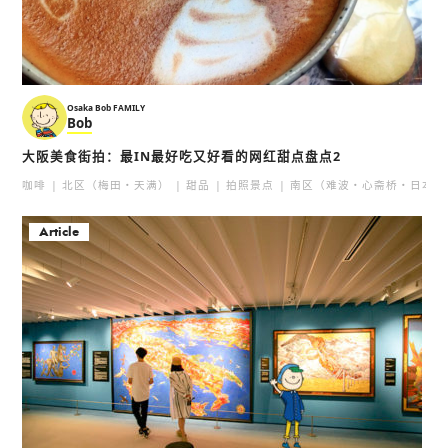
Osaka Bob FAMILY
Bob
大阪美食街拍：最IN最好吃又好看的网红甜点盘点2
咖啡
北区（梅田・天满）
甜品
拍照景点
南区（难波・心斋桥・日本桥
Article