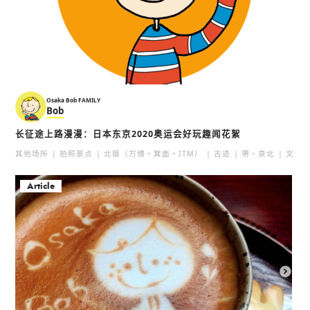
Osaka Bob FAMILY
Bob
长征途上路漫漫：日本东京2020奥运会好玩趣闻花絮
其他场所
拍照景点
北摄（万博・箕面・ITM）
古迹
堺・泉北
文化
Article