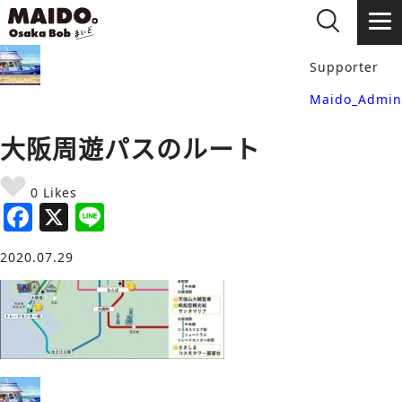
Supporter
Maido_Admin
大阪周遊パスのルート
0 Likes
F
X
Li
a
n
2020.07.29
c
e
e
b
o
o