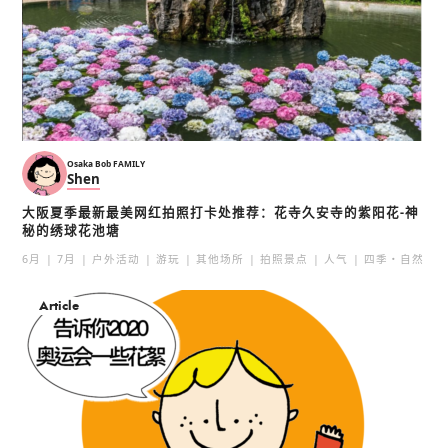
Osaka Bob FAMILY
Shen
大阪夏季最新最美网红拍照打卡处推荐：花寺久安寺的紫阳花-神
秘的绣球花池塘
6月
7月
户外活动
游玩
其他场所
拍照景点
人气
四季・自然
Article