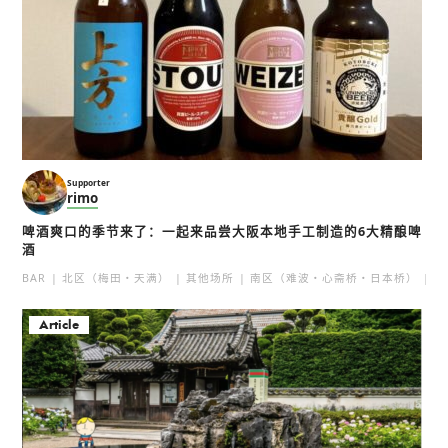
Supporter
rimo
啤酒爽口的季节来了：一起来品尝大阪本地手工制造的6大精酿啤
酒
BAR
北区（梅田・天满）
其他场所
南区（难波・心斋桥・日本桥）
北
Article