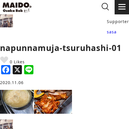
Supporter
sasa
napunnamuja-tsuruhashi-01
0 Likes
F
X
Li
a
n
2020.11.06
c
e
e
b
o
o