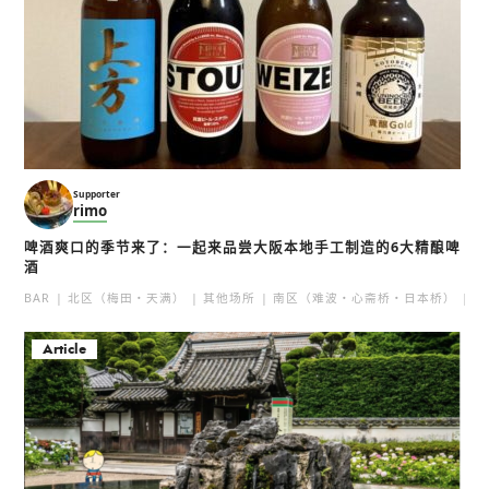
Supporter
rimo
啤酒爽口的季节来了：一起来品尝大阪本地手工制造的6大精酿啤
酒
BAR
北区（梅田・天满）
其他场所
南区（难波・心斋桥・日本桥）
北
Article