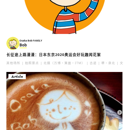
Osaka Bob FAMILY
Bob
长征途上路漫漫：日本东京2020奥运会好玩趣闻花絮
其他场所
拍照景点
北摄（万博・箕面・ITM）
古迹
堺・泉北
文化
Article