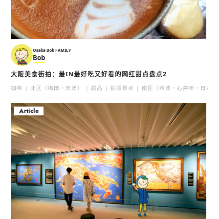
Osaka Bob FAMILY
Bob
大阪美食街拍：最IN最好吃又好看的网红甜点盘点2
咖啡
北区（梅田・天满）
甜品
拍照景点
南区（难波・心斋桥・日本桥
Article