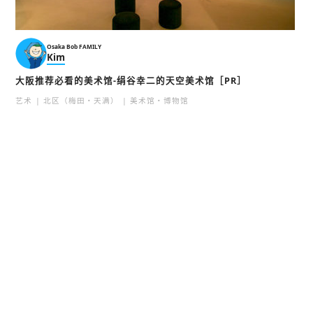
Osaka Bob FAMILY
Kim
大阪推荐必看的美术馆-绢谷幸二的天空美术馆［PR］
艺术
北区（梅田・天满）
美术馆・博物馆