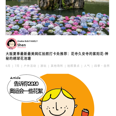
Osaka Bob FAMILY
Shen
大阪夏季最新最美网红拍照打卡处推荐：花寺久安寺的紫阳花-神
秘的绣球花池塘
6月
7月
户外活动
游玩
其他场所
拍照景点
人气
四季・自然
Article