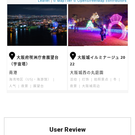
Leaflet
|
© MapTiler
© OpenStreetMap contributors
大阪府咲洲庁舍展望台
大阪城イルミナージュ 20
（宇宙塔）
22
南港
大阪城西の丸庭園
海湾地区（USJ・海游馆）
活动
灯饰
拍照景点
冬
人气
夜景
展望台
夜景
大阪城周边
User Review