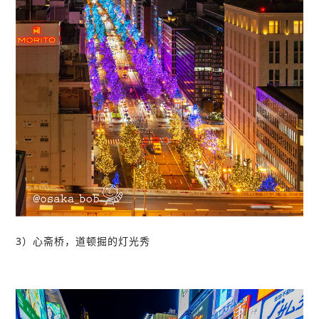
3）心斋桥，道顿掘的灯光秀