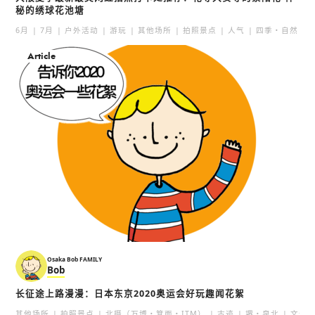
秘的绣球花池塘
6月
7月
户外活动
游玩
其他场所
拍照景点
人气
四季・自然
Article
Osaka Bob FAMILY
Bob
长征途上路漫漫：日本东京2020奥运会好玩趣闻花絮
其他场所
拍照景点
北摄（万博・箕面・ITM）
古迹
堺・泉北
文化