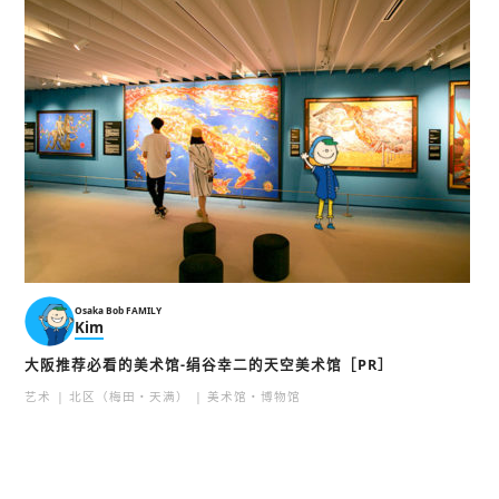
Osaka Bob FAMILY
Kim
大阪推荐必看的美术馆-绢谷幸二的天空美术馆［PR］
艺术
北区（梅田・天满）
美术馆・博物馆