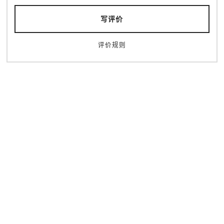
写评价
御堂筋イルミネーション
御堂筋
评价规则
活动
灯饰
北区（梅田・天满）
拍照景点
南区（难波・心斋桥・日本桥）
中之岛・本町
人气
冬
夜景