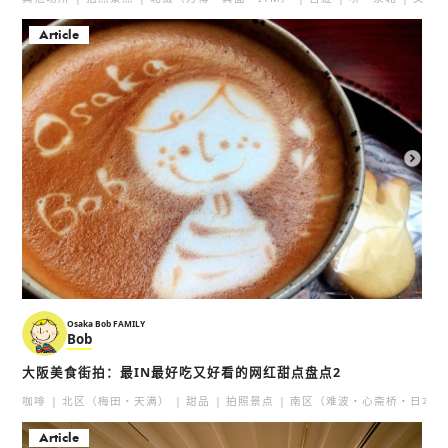
Article
Osaka Bob FAMILY
Bob
大阪美食街拍：最IN最好吃又好看的网红甜点盘点2
咖啡
北区（梅田・天满）
甜品
拍照景点
南区（难波・心斋桥・日本桥
Article