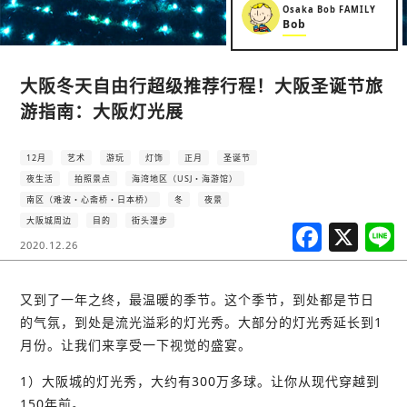
Osaka Bob FAMILY
Bob
大阪冬天自由行超级推荐行程！大阪圣诞节旅
游指南：大阪灯光展
12月
艺术
游玩
灯饰
正月
圣诞节
夜生活
拍照景点
海湾地区（USJ・海游馆）
南区（难波・心斋桥・日本桥）
冬
夜景
大阪城周边
目的
街头漫步
F
X
2020.12.26
a
c
又到了一年之终，最温暖的季节。这个季节，到处都是节日
e
的气氛，到处是流光溢彩的灯光秀。大部分的灯光秀延长到1
b
月份。让我们来享受一下视觉的盛宴。
o
1）大阪城的灯光秀，大约有300万多球。让你从现代穿越到
150年前。