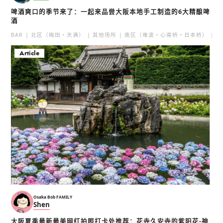
啤酒爽口的季节来了：一起来品尝大阪本地手工制造的6大精酿啤
酒
BAR
北区（梅田・天满）
其他场所
南区（难波・心斋桥・日本桥）
北
Article
Osaka Bob FAMILY
Shen
大阪夏季最新最美网红拍照打卡处推荐：花寺久安寺的紫阳花-神