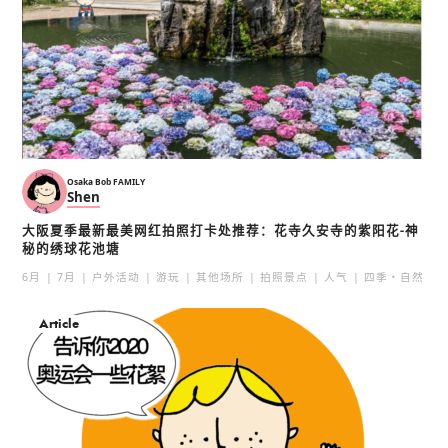
Osaka Bob FAMILY
Shen
大阪夏季最新最美网红拍照打卡处推荐：花寺久安寺的紫阳花-神
秘的绣球花池塘
6月
7月
户外活动
游玩
其他场所
拍照景点
人气
四季・自然
Article