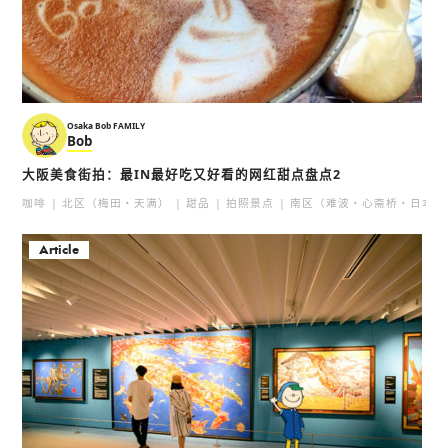
Osaka Bob FAMILY
Bob
大阪美食街拍：最IN最好吃又好看的网红甜点盘点2
咖啡
北区（梅田・天满）
甜品
拍照景点
南区（难波・心斋桥・日本桥
Article