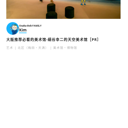
Osaka Bob FAMILY
Kim
大阪推荐必看的美术馆-绢谷幸二的天空美术馆［PR］
艺术
北区（梅田・天满）
美术馆・博物馆