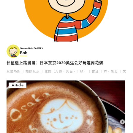
Osaka Bob FAMILY
Bob
长征途上路漫漫：日本东京2020奥运会好玩趣闻花絮
其他场所
拍照景点
北摄（万博・箕面・ITM）
古迹
堺・泉北
文化
Article