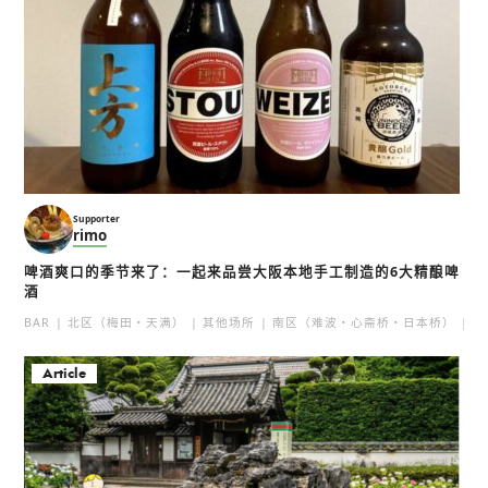
Supporter
rimo
啤酒爽口的季节来了：一起来品尝大阪本地手工制造的6大精酿啤
酒
BAR
北区（梅田・天满）
其他场所
南区（难波・心斋桥・日本桥）
北
Article