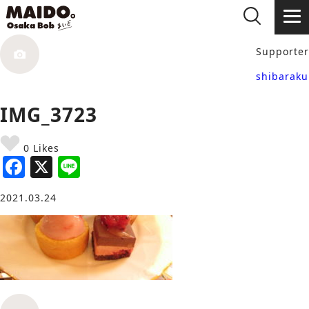
Supporter
shibaraku
IMG_3723
0 Likes
F
X
Li
a
n
2021.03.24
c
e
e
b
o
o