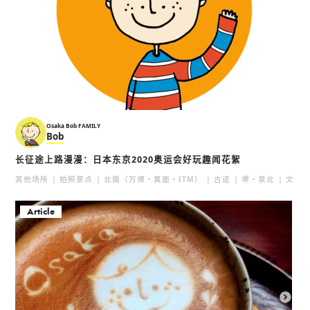
Osaka Bob FAMILY
Bob
长征途上路漫漫：日本东京2020奥运会好玩趣闻花絮
其他场所
拍照景点
北摄（万博・箕面・ITM）
古迹
堺・泉北
文化
Article