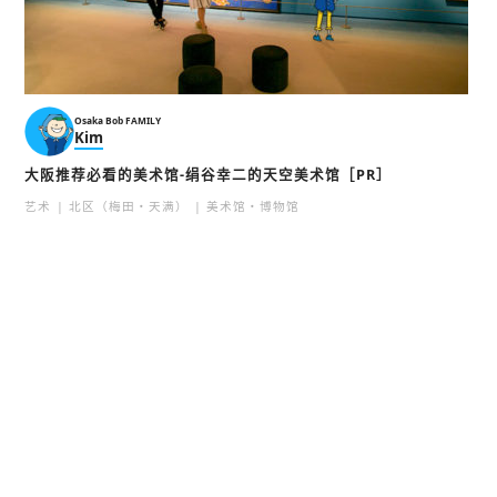
Osaka Bob FAMILY
Kim
大阪推荐必看的美术馆-绢谷幸二的天空美术馆［PR］
艺术
北区（梅田・天满）
美术馆・博物馆