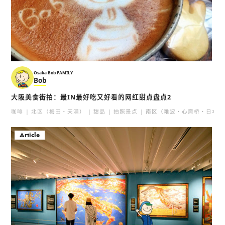
Osaka Bob FAMILY
Bob
大阪美食街拍：最IN最好吃又好看的网红甜点盘点2
咖啡
北区（梅田・天满）
甜品
拍照景点
南区（难波・心斋桥・日本桥
Article