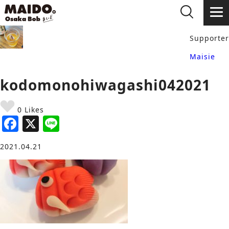
Supporter
Maisie
kodomonohiwagashi042021
0 Likes
F
X
Li
a
n
2021.04.21
c
e
e
b
o
o