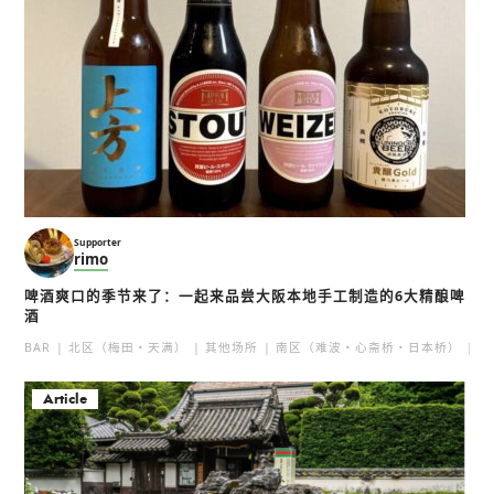
Supporter
rimo
啤酒爽口的季节来了：一起来品尝大阪本地手工制造的6大精酿啤
酒
BAR
北区（梅田・天满）
其他场所
南区（难波・心斋桥・日本桥）
北
Article