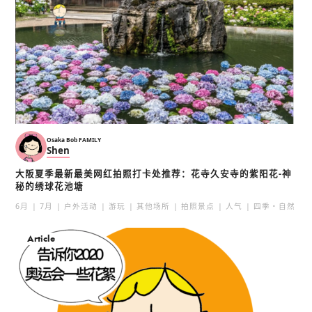
Osaka Bob FAMILY
Shen
大阪夏季最新最美网红拍照打卡处推荐：花寺久安寺的紫阳花-神
秘的绣球花池塘
6月
7月
户外活动
游玩
其他场所
拍照景点
人气
四季・自然
Article