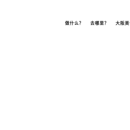
做什么？
去哪里？
大阪美
浏览Bob Fami
制作个人计划
分享个人计划
文化・历史
展望台
南区
鱼小丸子
居酒屋
拉面
（难波・心斋桥・
・日本桥）
天王寺・阿倍野・新世界
街头漫步
游轮
品
咖啡
酒