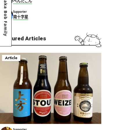
Osaka Bob Family
ぺんたごん
Supporter
南十字星
Featured Articles
Article
Supporter