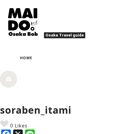
Osaka Travel guide
大阪美食
祭典
HOME
夜生活
活动
娱乐
四季・自然
当地美食
章
游玩
住宿
北区（梅田・天满）
文化・历史
大阪人
休闲放松
其他
soraben_itami
艺术
春
夏
秋
冬
烤肉
甜
0 Likes
体育