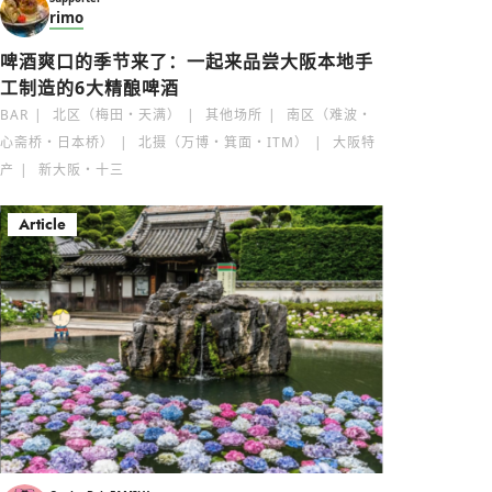
rimo
啤酒爽口的季节来了：一起来品尝大阪本地手
工制造的6大精酿啤酒
BAR
北区（梅田・天满）
其他场所
南区（难波・
心斋桥・日本桥）
北摄（万博・箕面・ITM）
大阪特
产
新大阪・十三
Article