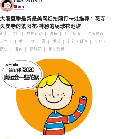
Osaka Bob FAMILY
Shen
大阪夏季最新最美网红拍照打卡处推荐：花寺
久安寺的紫阳花-神秘的绣球花池塘
6月
7月
户外活动
游玩
其他场所
拍照景点
人气
四季・自然
夏
季节
神社・佛阁
文化・
历史
目的
绣球花
街头漫步
Article