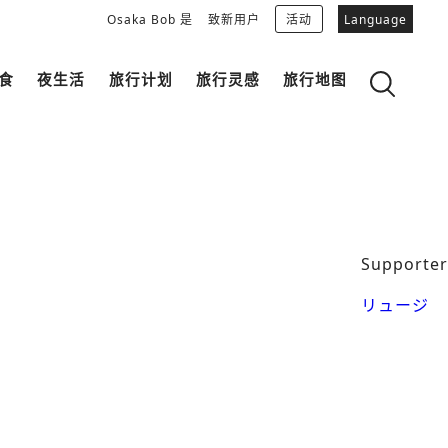
Osaka Bob 是
致新用户
活动
Language
食
夜生活
旅行计划
旅行灵感
旅行地图
ly的推荐计划
OSAKA杂学
OSAKAN PEOPLE
“Okini(谢谢)”Talk指南
下载Osaka Bob
大阪城
Supporter
和食
MOVIE 看看大阪的街道哦！
中之岛・本町
リュージ
LINE STICKERS
FREE MAGAZINE
拍照景点
独特
Bob的合作伙伴