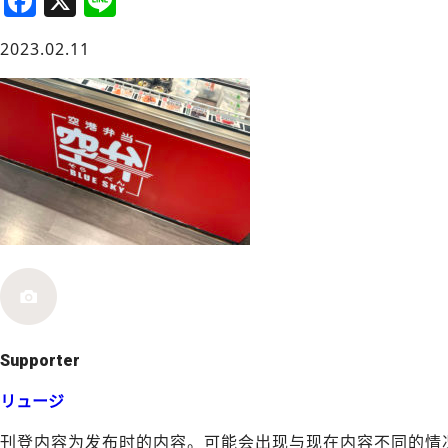
F
X
Li
a
n
大阪城周边
2023.02.11
c
e
e
b
o
o
堺・泉北
k
Supporter
リュージ
刊登内容为发布时的内容。可能会出现与现在内容不同的情