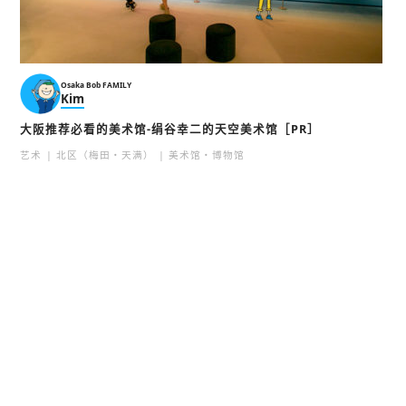
Osaka Bob FAMILY
Kim
大阪推荐必看的美术馆-绢谷幸二的天空美术馆［PR］
艺术
北区（梅田・天满）
美术馆・博物馆