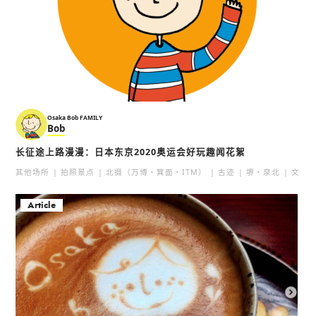
Osaka Bob FAMILY
Bob
长征途上路漫漫：日本东京2020奥运会好玩趣闻花絮
其他场所
拍照景点
北摄（万博・箕面・ITM）
古迹
堺・泉北
文化
Article