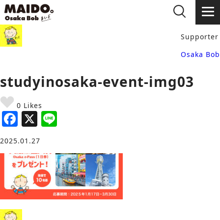
Supporter
Osaka Bob
studyinosaka-event-img03
0 Likes
F
X
Li
a
n
2025.01.27
c
e
e
b
o
o