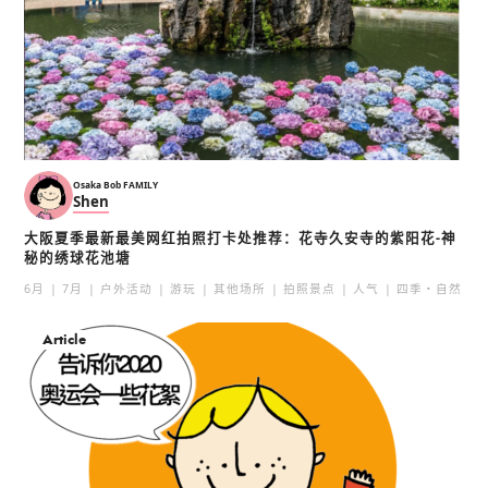
Osaka Bob FAMILY
Shen
大阪夏季最新最美网红拍照打卡处推荐：花寺久安寺的紫阳花-神
秘的绣球花池塘
6月
7月
户外活动
游玩
其他场所
拍照景点
人气
四季・自然
Article