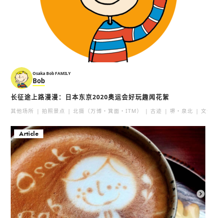
Osaka Bob FAMILY
Bob
长征途上路漫漫：日本东京2020奥运会好玩趣闻花絮
其他场所
拍照景点
北摄（万博・箕面・ITM）
古迹
堺・泉北
文化
Article