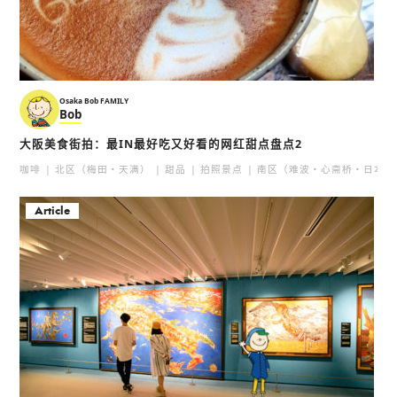
Osaka Bob FAMILY
Bob
大阪美食街拍：最IN最好吃又好看的网红甜点盘点2
咖啡
北区（梅田・天满）
甜品
拍照景点
南区（难波・心斋桥・日本桥
Article