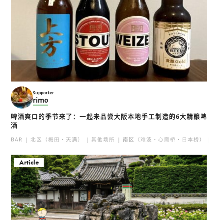
Supporter
rimo
啤酒爽口的季节来了：一起来品尝大阪本地手工制造的6大精酿啤
酒
BAR
北区（梅田・天满）
其他场所
南区（难波・心斋桥・日本桥）
北
Article