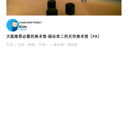
Osaka Bob FAMILY
Kim
大阪推荐必看的美术馆-绢谷幸二的天空美术馆［PR］
艺术
北区（梅田・天满）
美术馆・博物馆