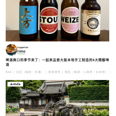
Supporter
rimo
啤酒爽口的季节来了：一起来品尝大阪本地手工制造的6大精酿啤
酒
BAR
北区（梅田・天满）
其他场所
南区（难波・心斋桥・日本桥）
北
Article