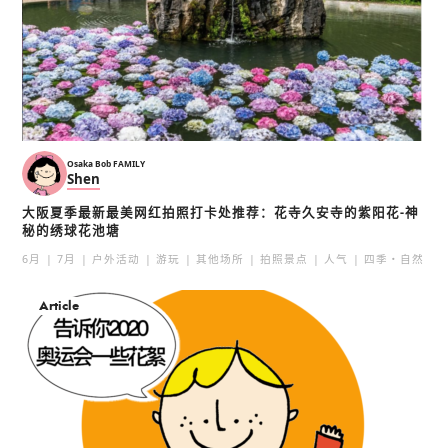
Osaka Bob FAMILY
Shen
大阪夏季最新最美网红拍照打卡处推荐：花寺久安寺的紫阳花-神
秘的绣球花池塘
6月
7月
户外活动
游玩
其他场所
拍照景点
人气
四季・自然
Article