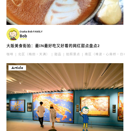
Osaka Bob FAMILY
Bob
大阪美食街拍：最IN最好吃又好看的网红甜点盘点2
咖啡
北区（梅田・天满）
甜品
拍照景点
南区（难波・心斋桥・日本桥
Article