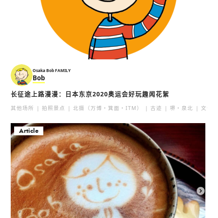
Osaka Bob FAMILY
Bob
长征途上路漫漫：日本东京2020奥运会好玩趣闻花絮
其他场所
拍照景点
北摄（万博・箕面・ITM）
古迹
堺・泉北
文化
Article