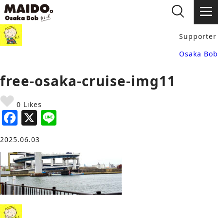
Supporter
Osaka Bob
free-osaka-cruise-img11
0 Likes
F
X
Li
a
n
2025.06.03
c
e
e
b
o
o