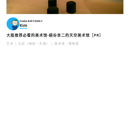
Osaka Bob FAMILY
Kim
大阪推荐必看的美术馆-绢谷幸二的天空美术馆［PR］
艺术
北区（梅田・天满）
美术馆・博物馆