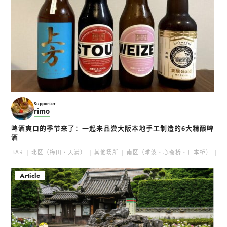
Supporter
rimo
啤酒爽口的季节来了：一起来品尝大阪本地手工制造的6大精酿啤
酒
BAR
北区（梅田・天满）
其他场所
南区（难波・心斋桥・日本桥）
北
Article