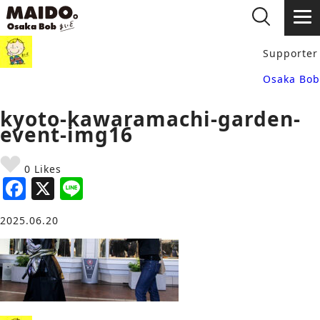
Supporter
Osaka Bob
kyoto-kawaramachi-garden-
event-img16
0 Likes
F
X
Li
a
n
2025.06.20
c
e
e
b
o