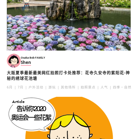
Osaka Bob FAMILY
Shen
大阪夏季最新最美网红拍照打卡处推荐：花寺久安寺的紫阳花-神
秘的绣球花池塘
6月
7月
户外活动
游玩
其他场所
拍照景点
人气
四季・自然
Article