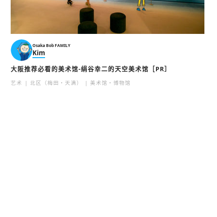
Osaka Bob FAMILY
Kim
大阪推荐必看的美术馆-绢谷幸二的天空美术馆［PR］
艺术
北区（梅田・天满）
美术馆・博物馆