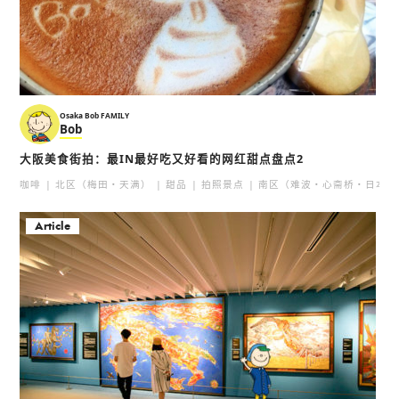
Osaka Bob FAMILY
Bob
大阪美食街拍：最IN最好吃又好看的网红甜点盘点2
咖啡
北区（梅田・天满）
甜品
拍照景点
南区（难波・心斋桥・日本桥
Article