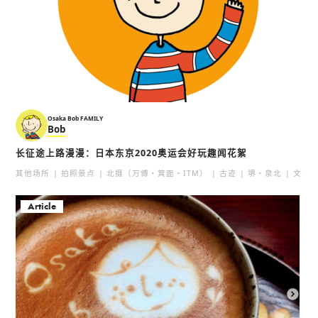
Osaka Bob FAMILY
Bob
长征途上路漫漫：日本东京2020奥运会好玩趣闻花絮
其他场所
拍照景点
北摄（万博・箕面・ITM）
古迹
堺・泉北
文化
Article