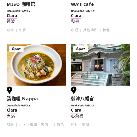
MISO 咖啡馆
WA’s cafe
Osaka bob FAMILY
Osaka bob FAMILY
Clara
Clara
難波
和泉
咖啡
午餐
咖喱
其他场所
特色
Spot
Spot
汤咖喱 Nappa
御津八幡宫
Osaka bob FAMILY
Osaka bob FAMILY
Clara
Clara
天満
心斎橋
咖喱
北区（梅田・天满）
特色
神社・佛阁