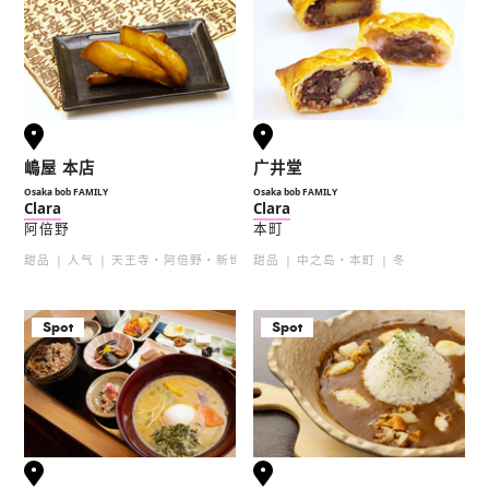
嶋屋 本店
广井堂
Osaka bob FAMILY
Osaka bob FAMILY
Clara
Clara
阿倍野
本町
甜品
人气
天王寺・阿倍野・新世界
甜品
中之岛・本町
冬
Spot
Spot