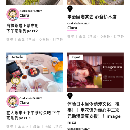
Osaka bob FAMILY
Clara
宇治园喫茶去 心斎桥本店
Osaka bob FAMILY
当抹茶遇上蒙布朗
Clara
下午茶系列part2
咖啡
南区（难波・心斋桥・日本桥）
咖啡
南区（难波・心斋桥・日本桥）
Article
Spot
Osaka bob FAMILY
Clara
体验日本当今动漫文化：推
事！！用花语为你心中二次
在大阪来个下午茶约会吧 下午
元动漫爱豆支援！！image
茶系列part 1
nica
咖啡
圣诞节
甜品
南区（难波・心斋桥・日本桥）
Osaka bob FAMILY