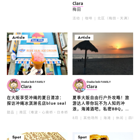
Clara
梅田
活动
咖啡
北区（梅田・天满）
Article
Article
Osaka bob FAMILY
Osaka bob FAMILY
Clara
Clara
在大阪享受冲绳的夏日清凉：
夏季大阪自由行户外攻略！旅
探访冲绳冰淇淋名店blue seal
游达人带你玩不为人知的冲
浪，海滩酒吧，私密BBQ，野
甜品
南区（难波・心斋桥・日本桥）
外宿营地
8月
其他场所
海滩
休闲
四季・
Spot
Spot