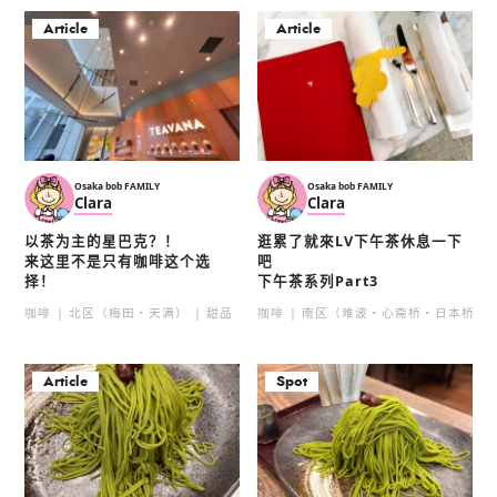
Article
Article
Osaka bob FAMILY
Osaka bob FAMILY
Clara
Clara
以茶为主的星巴克？！
逛累了就來LV下午茶休息一下
来这里不是只有咖啡这个选
吧
择！
下午茶系列Part3
咖啡
北区（梅田・天满）
甜品
咖啡
南区（难波・心斋桥・日本桥）
Article
Spot