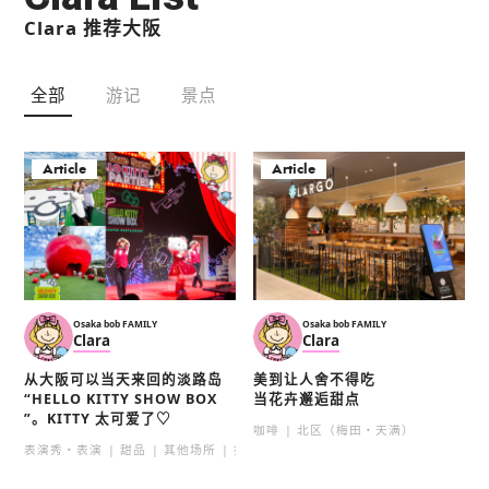
Clara 推荐大阪
全部
游记
景点
Article
Article
Osaka bob FAMILY
Osaka bob FAMILY
Clara
Clara
从大阪可以当天来回的淡路岛
美到让人舍不得吃
“HELLO KITTY SHOW BOX
当花卉邂逅甜点
”。KITTY 太可爱了♡
咖啡
北区（梅田・天满）
表演秀・表演
甜品
其他场所
拍照景点
午餐