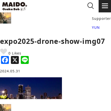
Supporter
YUN
expo2025-drone-show-img07
0 Likes
F
X
Li
a
n
2024.05.31
c
e
e
b
o
o