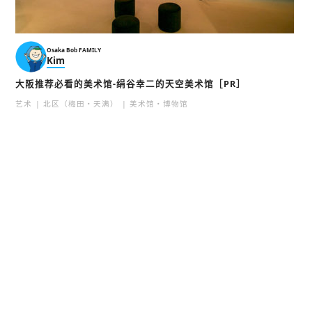
Osaka Bob FAMILY
Kim
大阪推荐必看的美术馆-绢谷幸二的天空美术馆［PR］
艺术
北区（梅田・天满）
美术馆・博物馆