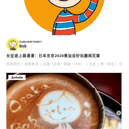
Osaka Bob FAMILY
Bob
长征途上路漫漫：日本东京2020奥运会好玩趣闻花絮
其他场所
拍照景点
北摄（万博・箕面・ITM）
古迹
堺・泉北
文化
Article