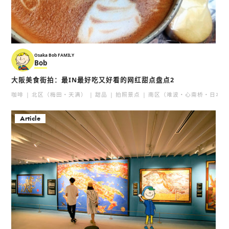
Osaka Bob FAMILY
Bob
大阪美食街拍：最IN最好吃又好看的网红甜点盘点2
咖啡
北区（梅田・天满）
甜品
拍照景点
南区（难波・心斋桥・日本桥
Article