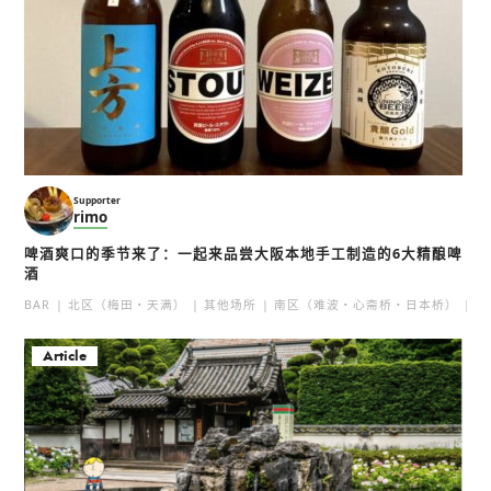
Supporter
rimo
啤酒爽口的季节来了：一起来品尝大阪本地手工制造的6大精酿啤
酒
BAR
北区（梅田・天满）
其他场所
南区（难波・心斋桥・日本桥）
北
Article