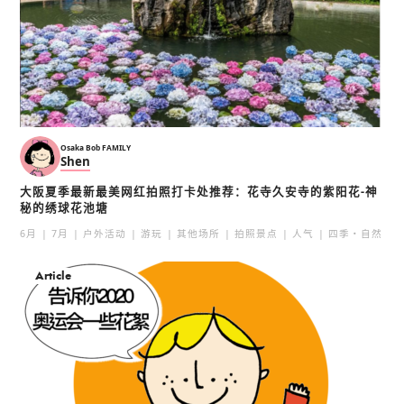
Osaka Bob FAMILY
Shen
大阪夏季最新最美网红拍照打卡处推荐：花寺久安寺的紫阳花-神
秘的绣球花池塘
6月
7月
户外活动
游玩
其他场所
拍照景点
人气
四季・自然
Article