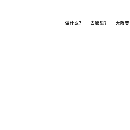
做什么？
去哪里？
大阪美
浏览Bob Fami
制作个人计划
分享个人计划
文化・历史
展望台
南区
鱼小丸子
居酒屋
拉面
（难波・心斋桥・
・日本桥）
天王寺・阿倍野・新世界
街头漫步
游轮
品
咖啡
酒