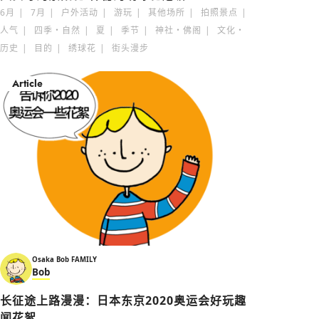
6月
7月
户外活动
游玩
其他场所
拍照景点
人气
四季・自然
夏
季节
神社・佛阁
文化・
历史
目的
绣球花
街头漫步
Article
Osaka Bob FAMILY
Bob
长征途上路漫漫：日本东京2020奥运会好玩趣
闻花絮