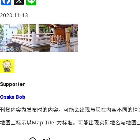
F
X
Li
a
n
大阪城周边
2020.11.13
c
e
e
b
o
o
堺・泉北
k
Supporter
Osaka Bob
刊登内容为发布时的内容。可能会出现与现在内容不同的情
地图上标示以Map Tiler为标准。可能出现实际地名与地