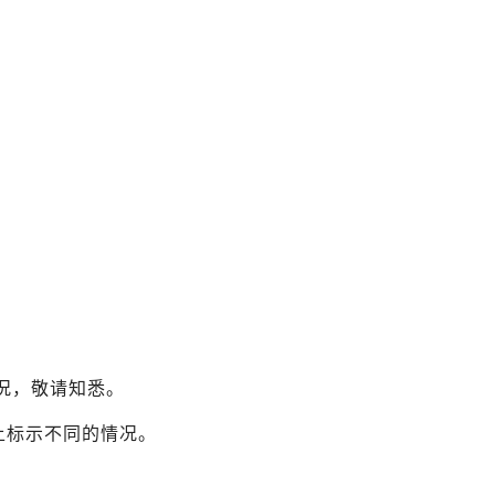
海湾地区
（USJ・海游馆）
新大阪・十三
天神祭
建筑物
泉南
（KIX・临空・岸和田）
其他地区
况，敬请知悉。
图上标示不同的情况。