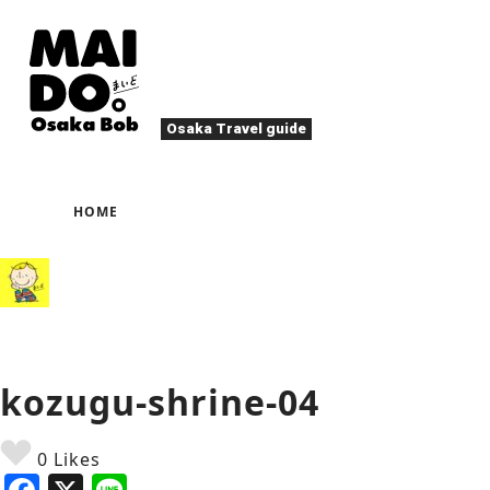
Osaka Travel guide
大阪美食
祭典
HOME
夜生活
活动
娱乐
四季・自然
当地美食
章
游玩
住宿
北区（梅田・天满）
文化・历史
大阪人
休闲放松
其他
kozugu-shrine-04
艺术
春
夏
秋
冬
烤肉
甜
0 Likes
体育