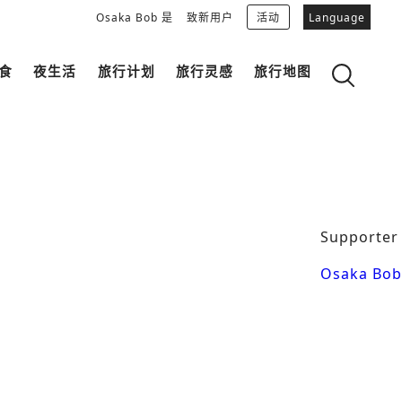
Osaka Bob 是
致新用户
活动
Language
食
夜生活
旅行计划
旅行灵感
旅行地图
ly的推荐计划
OSAKA杂学
OSAKAN PEOPLE
“Okini(谢谢)”Talk指南
下载Osaka Bob
大阪城
Supporter
和食
MOVIE 看看大阪的街道哦！
中之岛・本町
Osaka Bob
LINE STICKERS
FREE MAGAZINE
拍照景点
独特
Bob的合作伙伴