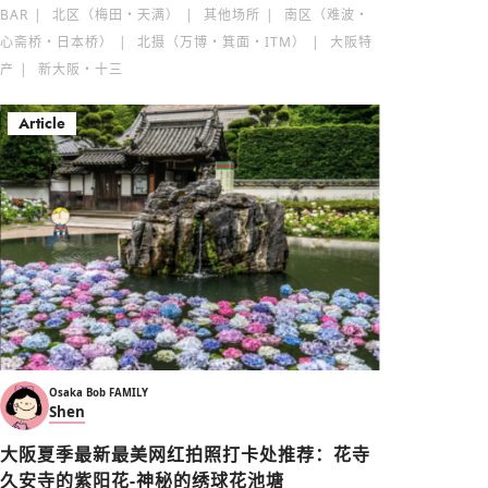
BAR
北区（梅田・天满）
其他场所
南区（难波・
心斋桥・日本桥）
北摄（万博・箕面・ITM）
大阪特
产
新大阪・十三
Article
Osaka Bob FAMILY
Shen
大阪夏季最新最美网红拍照打卡处推荐：花寺
久安寺的紫阳花-神秘的绣球花池塘