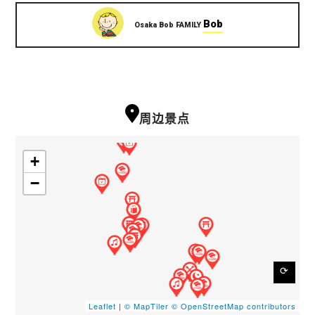
Bob
Osaka Bob FAMILY
周边景点
+
−
⟳
Leaflet
|
© MapTiler
© OpenStreetMap contributors