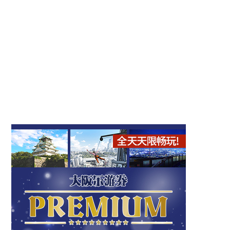
日本桥 Street Festa 201
十日戎（财神）
8
大国町
難波
活动
十日戎
活动
娱乐
天王寺・阿倍野・新世界
炭烧屋 神力
美RA锅 赤瓦