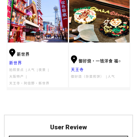
新世界
御好烧・一钱洋食 福○
新世界
天王寺
拍照景点
人气
夜景
大阪特产
御好烧（杂菜煎饼）
人气
天王寺・阿倍野・新世界
User Review