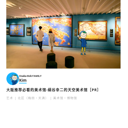
Osaka Bob FAMILY
Kim
大阪推荐必看的美术馆-绢谷幸二的天空美术馆［PR］
艺术
北区（梅田・天满）
美术馆・博物馆