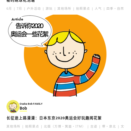
秘的绣球花池塘
步行商业区店
花園
6月
7月
户外活动
游玩
其他场所
拍照景点
人气
四季・自然
天王寺
天王寺
Article
搞笑
北区（梅田・天满）
露天酒馆
夜景
文化体验
天王寺・阿倍野・新世界
大阪新世界元祖炸串Dar
大阪忍者体验-忍者堂
uma JyanJyan店
忍者堂
天王寺
娱乐
表演秀・表演
场所
Osaka Bob FAMILY
当地美食
和食
天王寺・阿倍野・新世界
Bob
天王寺・阿倍野・新世界
文化・历史
文化体验
长征途上路漫漫：日本东京2020奥运会好玩趣闻花絮
其他场所
拍照景点
北摄（万博・箕面・ITM）
古迹
堺・泉北
文化