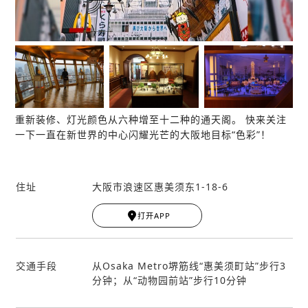
重新装修、灯光颜色从六种增至十二种的通天阁。 快来关注
一下一直在新世界的中心闪耀光芒的大阪地目标“色彩”！
住址
大阪市浪速区惠美须东1-18-6
Leaflet
|
© MapTiler
© OpenStreetMap contribut
ors
打开APP
+
−
交通手段
从Osaka Metro堺筋线“惠美须町站”步行3
分钟；从“动物园前站”步行10分钟