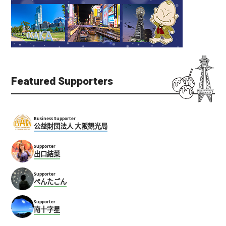
天王寺
天王寺
天王寺・阿倍野・新世界
居酒屋
天王寺・阿倍野・新世界
居酒屋
Featured Supporters
明治屋
炉端烧 新力
Business Supporter
公益財団法人 大阪観光局
天王寺
天王寺
天王寺・阿倍野・新世界
居酒屋
天王寺・阿倍野・新世界
居酒屋
Supporter
出口結菜
Supporter
ぺんたごん
Supporter
南十字星