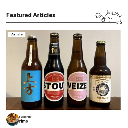
种Yoshi
Featured Articles
阿倍野的人行过街天桥
天王寺
天王寺
特色
天王寺・阿倍野・新世界
天王寺・阿倍野・新世界
建筑物
居酒屋
Article
天王寺站前 阪和商店街
匠匠横丁
天王寺
新世界
天王寺・阿倍野・新世界
天王寺・阿倍野・新世界
文化・历史
街头漫步
文化・历史
街头漫步
Supporter
rimo