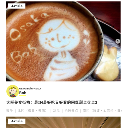
Article
大阪天王寺动物园
通天阁
大阪天王寺动物园
新世界
活动
动物园
场所
大阪特产
天王寺・阿倍野・新世界
天王寺・阿倍野・新世界
展望台
感动的事
Osaka Bob FAMILY
Bob
大阪美食街拍：最IN最好吃又好看的网红甜点盘点2
咖啡
北区（梅田・天满）
甜品
拍照景点
南区（难波・心斋桥・日本桥
Article