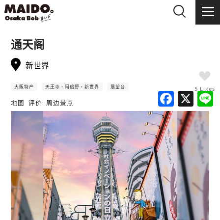
通天阁
新世界
大阪特产
天王寺・阿倍野・新世界
展望台
5 Likes
F
X
地图
评价
周边景点
a
c
e
b
o
o
k