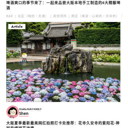
啤酒爽口的季节来了：一起来品尝大阪本地手工制造的6大精酿啤
酒
BAR
北区（梅田・天满）
其他场所
南区（难波・心斋桥・日本桥）
北
Article
新世界观光人力车“伡天
新世界稻荷神社
力”
新世界
新世界
天王寺・阿倍野・新世界
天王寺・阿倍野・新世界
神社・佛阁
文化体验
文化体验
街头漫步
Osaka Bob FAMILY
Shen
大阪夏季最新最美网红拍照打卡处推荐：花寺久安寺的紫阳花-神
加寿屋 Via Abeno walk
HARUKAS300 清涼啤酒