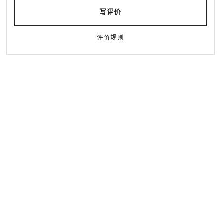
写评价
千成屋咖啡
生蛋盖浇饭专门店 美味卯
新世界
日本橋
评价规则
咖啡
甜品
人气
和食
天王寺・阿倍野・新世界
MARUFUJI CAFÉ 天王寺
北口店
熊猫专门店 大阪熊猫
天王寺
難波
咖啡
甜品
和食
甜品
特色
天王寺・阿倍野・新世界