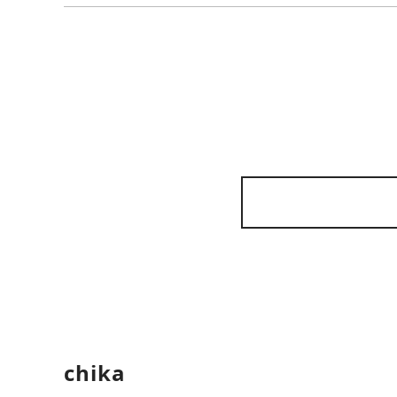
大阪城周边
堺・泉北
chika