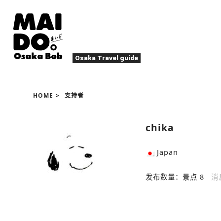
Osaka Travel guide
大阪美食
祭典
HOME
支持者
夜生活
活动
娱乐
四季・自然
chika
当地美食
章
游玩
住宿
北区（梅田・天满）
Japan
文化・历史
大阪人
休闲放松
其他
发布数量：
景点 8
消
艺术
春
夏
秋
冬
烤肉
甜
体育