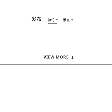
海湾地区
（USJ・海游馆）
新大阪・十三
发布
游记
景点
天神祭
建筑物
泉南
（KIX・临空・岸和田）
其他地区
VIEW MORE