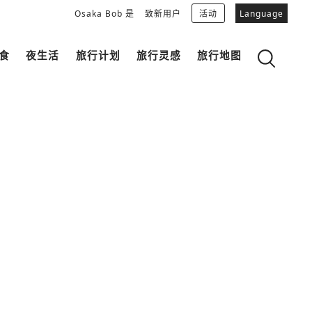
Osaka Bob 是
致新用户
活动
Language
食
夜生活
旅行计划
旅行灵感
旅行地图
ly的推荐计划
OSAKA杂学
OSAKAN PEOPLE
“Okini(谢谢)”Talk指南
下载Osaka Bob
大阪城
和食
MOVIE 看看大阪的街道哦！
中之岛・本町
LINE STICKERS
FREE MAGAZINE
拍照景点
独特
Bob的合作伙伴