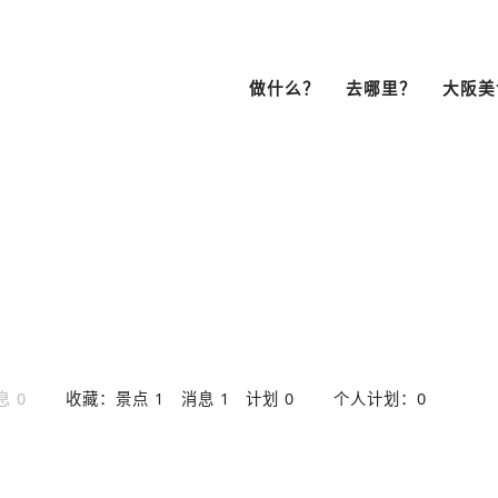
做什么？
去哪里？
大阪美
浏览Bob Fami
制作个人计划
分享个人计划
文化・历史
展望台
南区
鱼小丸子
居酒屋
拉面
（难波・心斋桥・
・日本桥）
天王寺・阿倍野・新世界
息 0
收藏：
景点 1
消息 1
计划 0
个人计划：
0
街头漫步
游轮
品
咖啡
酒