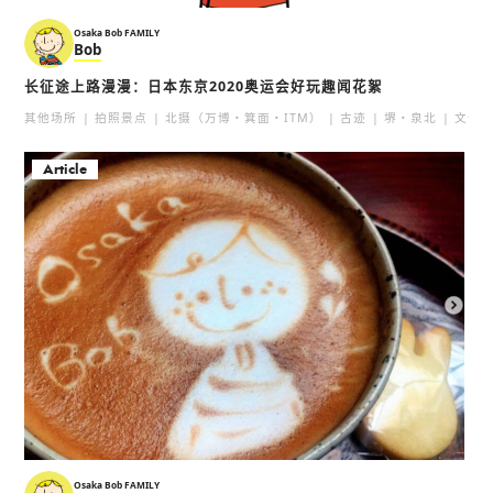
Osaka Bob FAMILY
Bob
长征途上路漫漫：日本东京2020奥运会好玩趣闻花絮
其他场所
拍照景点
北摄（万博・箕面・ITM）
古迹
堺・泉北
文化
Article
Osaka Bob FAMILY