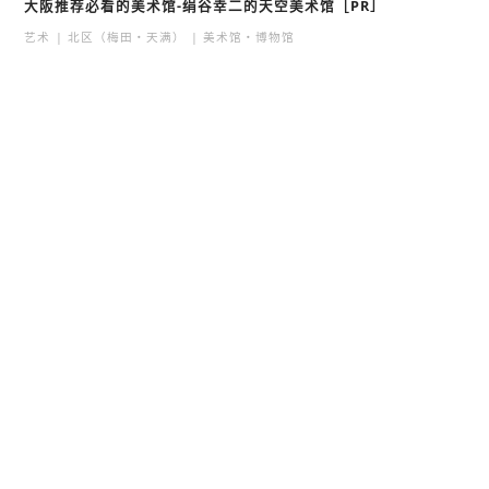
大阪推荐必看的美术馆-绢谷幸二的天空美术馆［PR］
艺术
北区（梅田・天满）
美术馆・博物馆