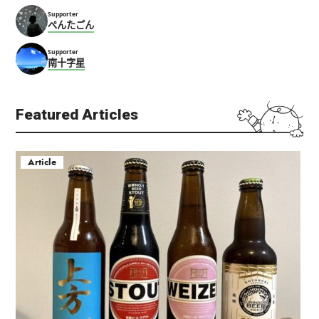
Supporter
ぺんたごん
Supporter
南十字星
Featured Articles
Article