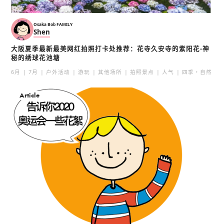
Osaka Bob FAMILY
Shen
大阪夏季最新最美网红拍照打卡处推荐：花寺久安寺的紫阳花-神
秘的绣球花池塘
6月
7月
户外活动
游玩
其他场所
拍照景点
人气
四季・自然
Article