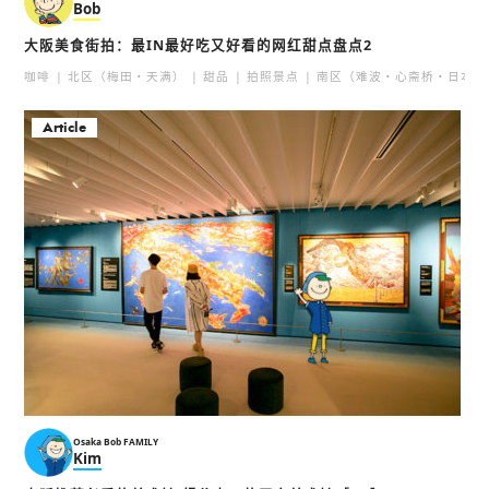
Bob
大阪美食街拍：最IN最好吃又好看的网红甜点盘点2
咖啡
北区（梅田・天满）
甜品
拍照景点
南区（难波・心斋桥・日本桥
Article
Osaka Bob FAMILY
Kim