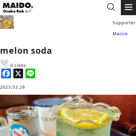
Supporter
Maisie
melon soda
0 Likes
F
X
Li
a
n
2023.03.29
c
e
e
b
o
o