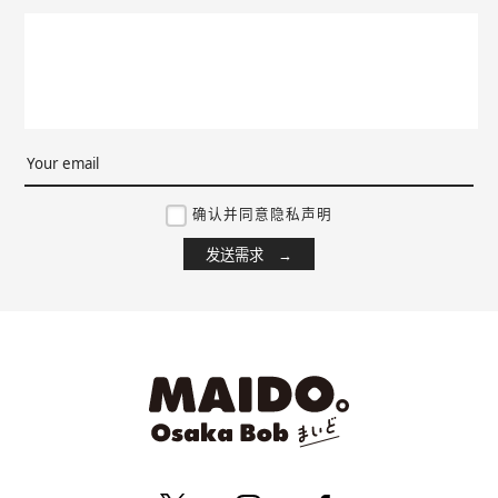
天守阁×樱花井盖
海鸥樱花观光船／御舟海
心斋桥
鸥
艺术
拍照景点
天满桥
确认并同意隐私声明
南区（难波・心斋桥・日本桥）
3月
4月
游轮
中之岛・本町
人气
春
樱花
中之岛公园玫瑰园