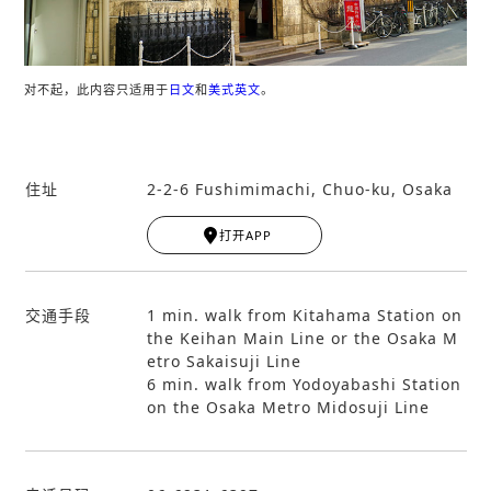
对不起，此内容只适用于
日文
和
美式英文
。
住址
2-2-6 Fushimimachi, Chuo-ku, Osaka
Leaflet
|
© MapTiler
© OpenStreetMap contribut
ors
打开APP
+
−
交通手段
1 min. walk from Kitahama Station on
the Keihan Main Line or the Osaka M
etro Sakaisuji Line
6 min. walk from Yodoyabashi Station
on the Osaka Metro Midosuji Line