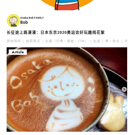
人气
天神祭
花火
活动
灯饰
其他场所
Osaka Bob FAMILY
Bob
长征途上路漫漫：日本东京2020奥运会好玩趣闻花絮
其他场所
拍照景点
北摄（万博・箕面・ITM）
古迹
堺・泉北
文化
Article
Umami TEPPAN 金鱼 北
吉野鯗 总店
新地店
淀屋橋
梅田
人气
寿司・海鲜
御好烧（杂菜煎饼）
人气