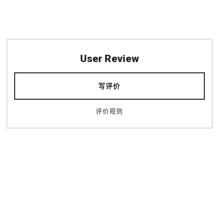
User Review
写评价
天满桥
大阪市中央公会堂
天満
中之島
评价规则
北区（梅田・天满）
拍照景点
拍照景点
中之岛・本町
夜景
夜景