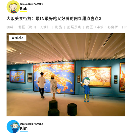
Osaka Bob FAMILY
Bob
TIKAL by BROADHURS
大阪光之飨宴
T'S
大阪美食街拍：最IN最好吃又好看的网红甜点盘点2
心斎橋
淀屋橋
咖啡
北区（梅田・天满）
甜品
拍照景点
南区（难波・心斋桥・日本桥
活动
灯饰
甜品
中之岛・本町
人气
Article
饭团
R RIVERSIDE GRILL&BE
ER GARDEN
梅田
中之島
北区（梅田・天满）
人气
大阪的美食
BAR
中之岛・本町
夜景
Osaka Bob FAMILY
Kim