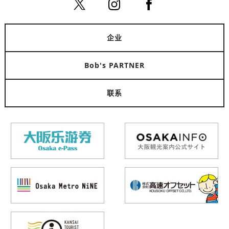
森之萩饼
中之岛
北新地
5月
拍照景点
中之岛・本町
北区（梅田・天满）
甜品
和食
企业
公园
季节
蔷薇
Bob's PARTNER
联系