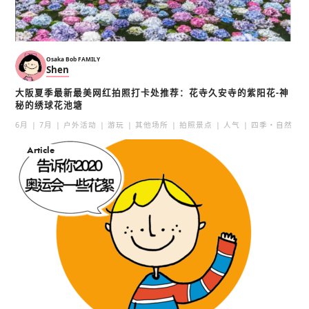
Osaka Bob FAMILY
Shen
和果子 isshin和菓子 iss
大阪夏季最新最美网红拍照打卡处推荐：花寺久安寺的紫阳花-神
青空blue 青空blue
hin
秘的绣球花池塘
淀屋橋
本町
6月
7月
户外活动
游玩
其他场所
拍照景点
人气
四季・自然
乌冬・荞麦面
特色
人气
甜品
中之岛・本町
人气
Article
天神祭
天满天神繁昌亭
天満
天満