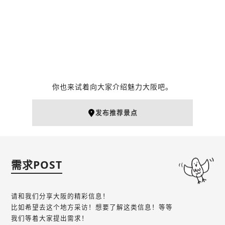
之池）
大阪天满宫
天满
天满
北区（梅田・天满）
占卜
北区（梅田・天满）
神社・佛阁
神社・佛阁
你也来试着向大家介绍魅力大阪吧。
发布推荐景点
星合茶寮
猫头鹰之店
天满
需求POST
天满
乌冬・荞麦面
北区（梅田・天满）
动物咖啡厅
北区（梅田・天满）
请和我们分享大阪的精彩信息！
比如希望去这个地方采访！想要了解这类信息！等等
我们等着大家提出需求！