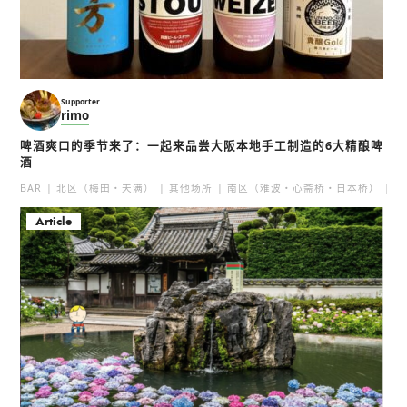
CAFÉ 大阪茶会 (CAFÉ 大
阪茶会)
大阪・光之盛宴2017
天満
活动
灯饰
冬
Supporter
咖啡
北区（梅田・天满）
甜品
rimo
啤酒爽口的季节来了：一起来品尝大阪本地手工制造的6大精酿啤
酒
BAR
北区（梅田・天满）
其他场所
南区（难波・心斋桥・日本桥）
北
Article
和食家庭厨房 真智子
御手洗年糕团
本町
本町
甜品
中之岛・本町
文化体验
甜品
中之岛・本町