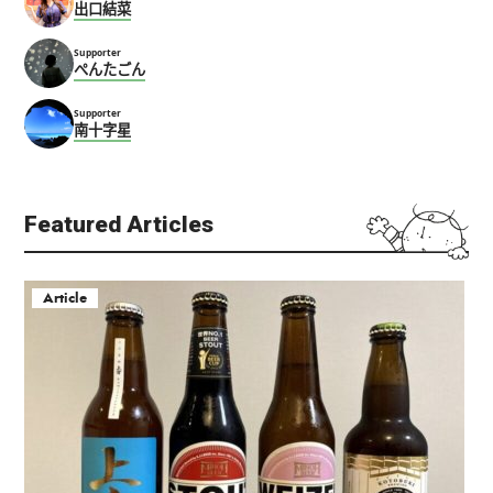
北新地
出口結菜
北新地
北区（梅田・天满）
中华
人气
北区（梅田・天满）
中华
人气
Supporter
ぺんたごん
Supporter
南十字星
Featured Articles
英华堂
kaicocafe
天満
天満
Article
北区（梅田・天满）
甜品
人气
咖啡
北区（梅田・天满）
人气