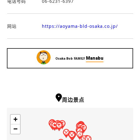
电话号码
06-6231-6397
网站
https://aoyama-bld-osaka.co.jp/
Manabu
Osaka Bob FAMILY
周边景点
+
−