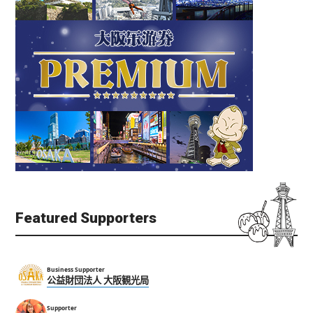
日本酒 福
天神祭
天満
大阪天満宮
北区（梅田・天满）
居酒屋
天神祭
文化体验
花火
日本酒
Featured Supporters
标准香槟配餐 Osaka北
Business Supporter
一口饺子发祥店 天平 北
公益財団法人 大阪観光局
新地 Champagne & GYOZA
新地本店
BAR
Supporter