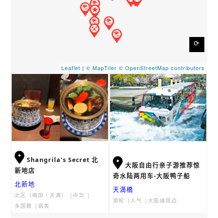
⟳
Leaflet
|
© MapTiler
© OpenStreetMap contributors
Shangrila’s Secret 北
大阪自由行亲子游推荐惊
新地店
奇水陆两用车-大阪鸭子船
北新地
天満橋
北区（梅田・天满）
中华
游轮
人气
大阪城周边
多国籍
锅类