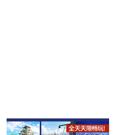
天满天神MAIDO屋
猫头鹰之店 大阪本店
天満
天満
北区（梅田・天满）
购物
北区（梅田・天满）
动物咖啡厅
大阪特产
龟之池 星合茶寮
汤咖喱 Nappa
天満
天満
乌冬・荞麦面
咖喱
北区（梅田・天满）
特色
北区（梅田・天满）