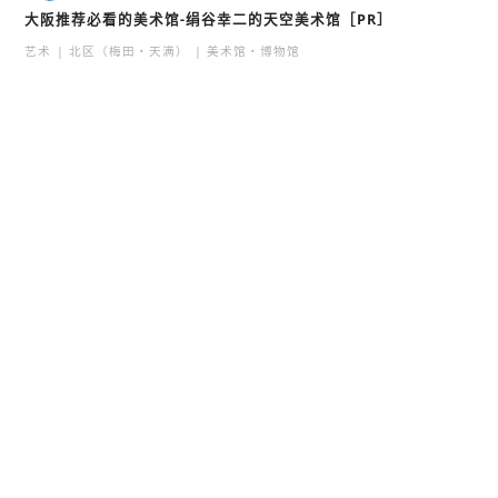
大阪推荐必看的美术馆-绢谷幸二的天空美术馆［PR］
艺术
北区（梅田・天满）
美术馆・博物馆
森乃果子
北新地 林家
森乃果子
北新地
北区（梅田・天满）
咖喱
北区（梅田・天满）
人气
支持者之声
甜品
场所
大阪的美食
有帮助的事
大阪天满宫 星合池（龟