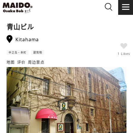
青山ビル
Kitahama
中之岛・本町
建筑物
1 Likes
地图
评价
周边景点