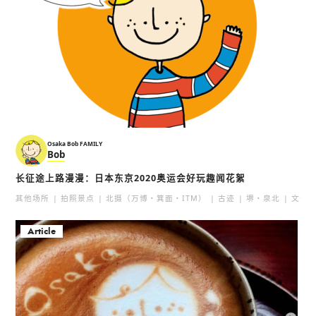
Osaka Bob FAMILY
Bob
长征途上路漫漫：日本东京2020奥运会好玩趣闻花絮
其他场所
拍照景点
北摄（万博・箕面・ITM）
古迹
堺・泉北
文化
Article