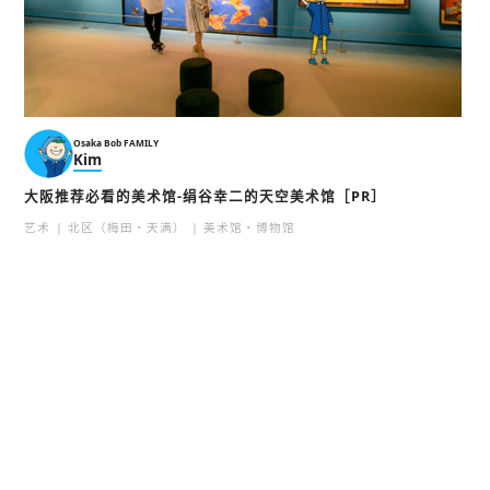
Osaka Bob FAMILY
Kim
大阪推荐必看的美术馆-绢谷幸二的天空美术馆［PR］
艺术
北区（梅田・天满）
美术馆・博物馆