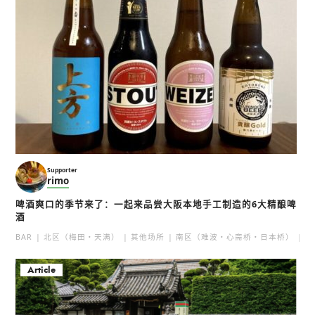
Supporter
rimo
啤酒爽口的季节来了：一起来品尝大阪本地手工制造的6大精酿啤
酒
BAR
北区（梅田・天满）
其他场所
南区（难波・心斋桥・日本桥）
北
Article