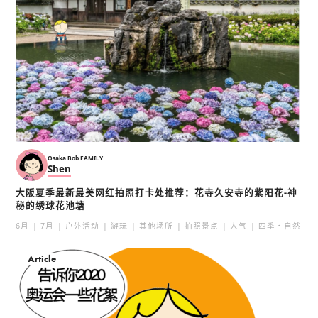
Osaka Bob FAMILY
Shen
大阪夏季最新最美网红拍照打卡处推荐：花寺久安寺的紫阳花-神
秘的绣球花池塘
6月
7月
户外活动
游玩
其他场所
拍照景点
人气
四季・自然
Article