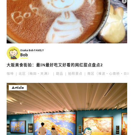
Osaka Bob FAMILY
Bob
大阪美食街拍：最IN最好吃又好看的网红甜点盘点2
咖啡
北区（梅田・天满）
甜品
拍照景点
南区（难波・心斋桥・日本桥
Article