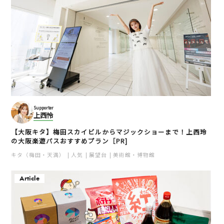
Supporter
上西怜
【大阪キタ】梅田スカイビルからマジックショーまで！上西玲
の大阪楽遊パスおすすめプラン［PR]
キタ（梅田・天満）
人気
展望台
美術館・博物館
Article