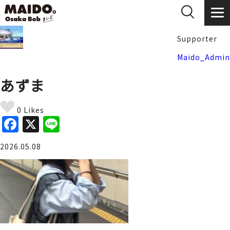
Supporter
Maido_Admin
あずま
0 Likes
F
X
Li
a
n
2026.05.08
c
e
e
b
o
o