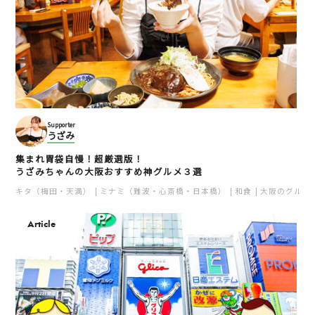
Supporter
うざみ
集まれ胃袋自慢！超厳選版！
うざみちゃんの大阪おすすめ神グルメ３選
キタ（梅田・天満）
ミナミ（難波・心斎橋・日本橋）
和食
大阪のグルメ
Article