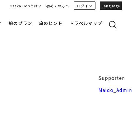
Osaka Bobとは？
初めての方へ
ログイン
Language
フ
旅のプラン
旅のヒント
トラベルマップ
yのおすすめプランを見る
OSAKA 雑学
る
OSAKAN PEOPLE
ェア
“おおきに”トークガイド
Osaka Bob ダウンロード
大阪城
Supporter
和食
MOVIE 大阪の街を歩こう
中之島・本町
Maido_Admin
LINEスタンプ
フリーマガジン
フォトスポット
ユニーク
Bob‘ｓ パートナー